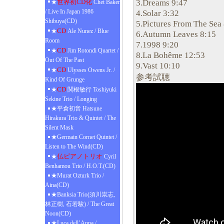
3.Dreams 9:47
世界初CD化
★
Chet Baker
/ Live In Japan 1986
4.Solar 3:32
Shibuya(CD)
5.Pictures From The Sea
CD
★
Ale Nunez / Blue
6.Autumn Leaves 8:15
Room
7.1998 9:20
CD
★
Jim Rotondi Quartet /
8.La Bohême 12:53
Out Of The Past
9.Vast 10:10
CD
★
Ulysses Owens Jr. /
参考試聴
Kind Of Grunge
CD
★
関根敏行 Toshiyuki
Sekine Trio / Longing
★平倉初音 Hatsune
Hirakura Trio & Quintet / The
Silent Mask
★Germain Cornet Quintet /
Listen to The Wind(CD)
仏ピアノトリオ
★
Cyril
Benhamou Trio / H.O.T.(CD)
★Murat Ozturk Trio /
Aina(CD)
★Banksia Trio(須川崇志,
林正樹, 石若駿) / The Great
Noon(CD)
★Luca dell’Anna /