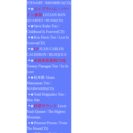
STEWART / RHOMBUS(CD)
エイブラハム・バー
★
トン参加
LUCIAN BAN
QUARTET / RUSH(CD)
★Steve Kuhn Trio /
Childhood Is Forever(CD)
★Kris Davis Trio / Lost In
Geneva(CD)
LP
★
JUAN CARLOS
CALDERON / BLOQUE 6
未発表音源初CD化
★
Tommy Flanagan Trio / So In
Love
★松本茜 Akane
Matsumoto Trio /
MARWARID(CD)
★Todd Delgiudice Trio /
Mas Alto
鉄壁サウンド
★
Lewis
Nash Quintet / The Highest
Mountain
★Houston Person / From
The Heart(CD)