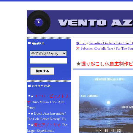
ホーム
>
Sebastien Cicolella Trio / For T
オ
Sebastien Cicolella Trio / For The Fut
★
掘り起こし仏自主制作
ユーロ・ピアノトリ
★
オ
Dino Massa Trio / Altri
Tempi
★Dutch Jazz Ensemble /
The Cole Porter Notes(CD)
蘭ピアノトリオ
★
The
Jaeger Experiment /