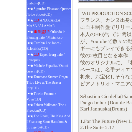
Stability(CD)
★Sigurdur Flosason Quartet
IWU PRODUCTION SC
/ Blue Shoes(CD)
フランス、カンヌ出身
CD
★
ANA CARLA
MAZA / ALAMAR
に自主制作盤でリリー
重量盤LP
★
Orlando le
本人のHPがすでに閉
Fleming Trio / Misterioso
が、Youtubeで数
★Carolyn Lee Jones /
ギーにもプレイできる
Eclectikka(CD)
CD
★
Espen Berg Trio /
彼の2枚目となる本作
Entropies
彼のオリジナルに、「
★Michele Papadia / Out of
ベースは、名手ディエ
Gravity(CD)
将来、お宝化しそうな
★Tommaso Starace Organ
Trio / Live at The Beaver
ピアノトリオ・マニア
Inn(CD)
★Tineke Postma /
Sébastien Cicolella(Pian
Voya(CD)
Diego Imbert(Double Ba
★Fabian Willmann Trio /
Karl Jannuska(Drums)
Freedom(CD)
★The Ghost, The King And
1.For The Future (New L
I Featuring Scott Hamilton &
2.The Suite 5:17
Strings(SACD)