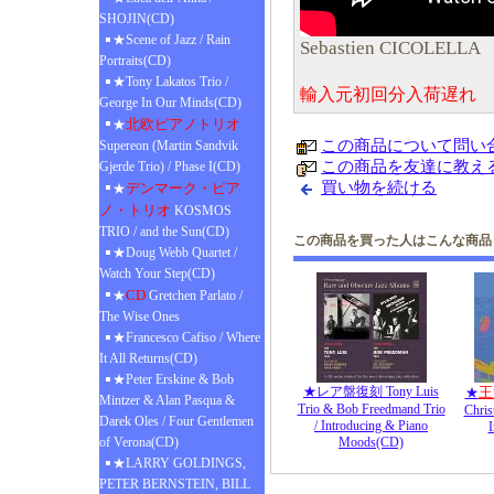
SHOJIN(CD)
★Scene of Jazz / Rain
Sebastien CICOLELLA
Portraits(CD)
★Tony Lakatos Trio /
輸入元初回分入荷遅れ 
George In Our Minds(CD)
北欧ピアノトリオ
★
この商品について問い
Supereon (Martin Sandvik
この商品を友達に教え
Gjerde Trio) / Phase I(CD)
買い物を続ける
デンマーク・ピア
★
ノ・トリオ
KOSMOS
TRIO / and the Sun(CD)
この商品を買った人はこんな商品
★Doug Webb Quartet /
Watch Your Step(CD)
CD
★
Gretchen Parlato /
The Wise Ones
★Francesco Cafiso / Where
It All Returns(CD)
★Peter Erskine & Bob
★レア盤復刻 Tony Luis
王
★
Mintzer & Alan Pasqua &
Trio & Bob Freedmand Trio
Chris
Darek Oles / Four Gentlemen
/ Introducing & Piano
I
of Verona(CD)
Moods(CD)
★LARRY GOLDINGS,
PETER BERNSTEIN, BILL