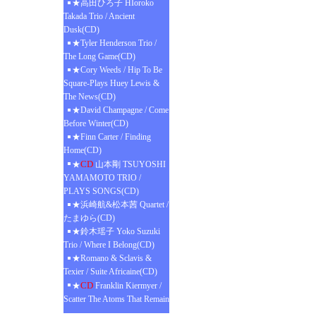
★高田ひろ子 HIoroko
Takada Trio / Ancient
Dusk(CD)
★Tyler Henderson Trio /
The Long Game(CD)
★Cory Weeds / Hip To Be
Square-Plays Huey Lewis &
The News(CD)
★David Champagne / Come
Before Winter(CD)
★Finn Carter / Finding
Home(CD)
CD
★
山本剛 TSUYOSHI
YAMAMOTO TRIO /
PLAYS SONGS(CD)
★浜崎航&松本茜 Quartet /
たまゆら(CD)
★鈴木瑶子 Yoko Suzuki
Trio / Where I Belong(CD)
★Romano & Sclavis &
Texier / Suite Africaine(CD)
CD
★
Franklin Kiermyer /
Scatter The Atoms That Remain