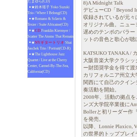
たまゆら(CD)
8)A Midnight Talk
★鈴木瑶子 Yoko Suzuki
デビューCD「Beyond I
Trio / Where I Belong(CD)
収録されているが元々
★Romano & Sclavis &
オリジナル曲。ニュー
Texier / Suite Africaine(CD)
CD
★
Franklin Kiermyer /
遅めのテンポのバラー
Scatter The Atoms That Remain
ットの音色と歌心が聴
NYギタートリオ
★
Shai
Jaschek Trio / Portrait(CD-R)
KATSUKO TANAKA 
★The Lighthouse Jazz
大阪音楽大学クラシッ
Quartet / Live at the Cherry
Center, Carmel-By-The-Sea,
ー財団奨学金を得て渡
California(CD)
カリフォルニア州立大
関西にて自己のクイン
奏活動を開始。
2008年、活動の拠点
ンズ大学院卒業後にAntonio Ha
Bollerと初リーダ
を発売。
以降、Lonnie Plaxico, Vi
の世界的トッププレイ