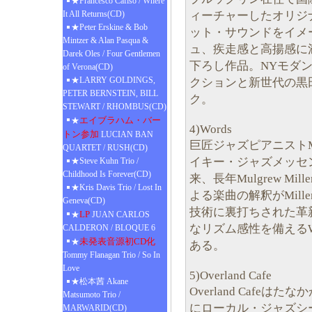
★Francesco Cafiso / Where
ィーチャーしたオリジ
It All Returns(CD)
★Peter Erskine & Bob
ット・サウンドをイメ
Mintzer & Alan Pasqua &
ュ、疾走感と高揚感に
Darek Oles / Four Gentlemen
下ろし作品。NYモダ
of Verona(CD)
★LARRY GOLDINGS,
クションと新世代の黒
PETER BERNSTEIN, BILL
ク。
STEWART / RHOMBUS(CD)
エイブラハム・バー
★
4)Words
トン参加
LUCIAN BAN
巨匠ジャズピアニストMul
QUARTET / RUSH(CD)
イキー・ジャズメッセ
★Steve Kuhn Trio /
Childhood Is Forever(CD)
来、長年Mulgrew Mill
★Kris Davis Trio / Lost In
よる楽曲の解釈がMil
Geneva(CD)
技術に裏打ちされた革
LP
★
JUAN CARLOS
なリズム感性を備えるWill
CALDERON / BLOQUE 6
未発表音源初CD化
★
ある。
Tommy Flanagan Trio / So In
Love
5)Overland Cafe
★松本茜 Akane
Overland Cafe
Matsumoto Trio /
にローカル・ジャズシ
MARWARID(CD)