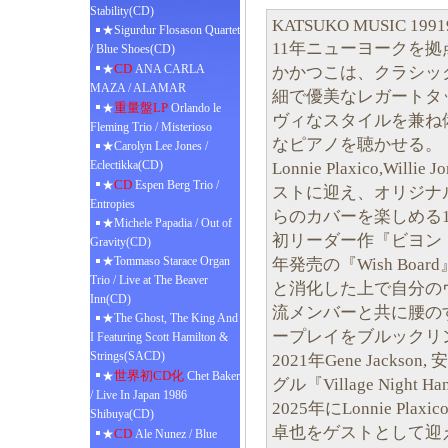
Stability(CD)
KATSUKO MUSIC 1991
★Sigurdur Flosason Quartet
11年ニューヨークを
/ Blue Shoes(CD)
CD
★
ANA CARLA
かかつこは、クラシッ
MAZA / ALAMAR
細で優美なレガートタ
重量盤LP
★
Orlando le
ヴィなスタイルを兼ね
Fleming Trio / Misterioso
なピアノを聴かせる。
★Carolyn Lee Jones /
Eclectikka(CD)
Lonnie Plaxico,Wi
CD
★
Espen Berg Trio /
ストに迎え、オリジナ
Entropies
らのカバーを楽しめる
★Michele Papadia / Out of
初リーダー作『ビヨンド
Gravity(CD)
★Tommaso Starace Organ
年発売の『Wish Bo
Trio / Live at The Beaver
と消化した上で自分の
Inn(CD)
流メンバーと共に腰の
★The Ghost, The King And
ープレイをブルックリ
I Featuring Scott Hamilton &
Strings(SACD)
2021年Gene Jack
世界初CD化
★
Chet Baker
グル『Village Night
/ Live In Japan 1986
2025年にLonnie Plaxi
Shibuya(CD)
卓也をゲストとして迎え新作
CD
★
Ale Nunez / Blue