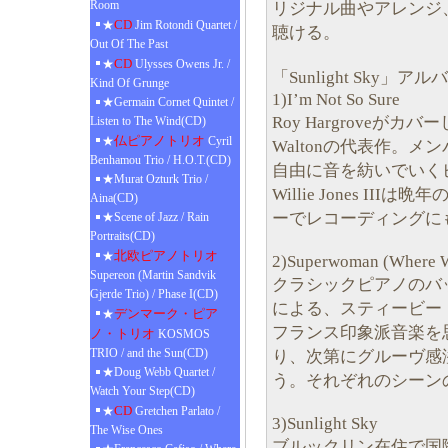
Room
リジナル曲やアレンジ
CD
★
Jim Rotondi Quartet /
聴ける。
Out Of The Past
CD
★
Ulysses Owens Jr. /
「Sunlight Sky」
Kind Of Grunge
1)I’m Not So Sure
★Germain Cornet Quintet /
Roy Hargroveが
Listen to The Wind(CD)
仏ピアノトリオ
★
Cyril
Waltonの代表作。
Benhamou Trio / H.O.T.(CD)
自由に音を紡いでいく
★Murat Ozturk Trio /
Willie Jones III
Aina(CD)
ーでレコーディングに
★Scene of Jazz / Rain
Portraits(CD)
北欧ピアノトリオ
★
2)Superwoman (Where W
Supereon (Martin Sandvik
クラシックピアノのバ
Gjerde Trio) / Phase I(CD)
による、スティービー
デンマーク・ピア
★
フランス印象派音楽を
ノ・トリオ
KOSMOS
TRIO / and the Sun(CD)
り、次第にグルーヴ感
★Doug Webb Quartet /
う。それぞれのシーン
Watch Your Step(CD)
CD
★
Gretchen Parlato /
3)Sunlight Sky
The Wise Ones
ブルックリン在住で国