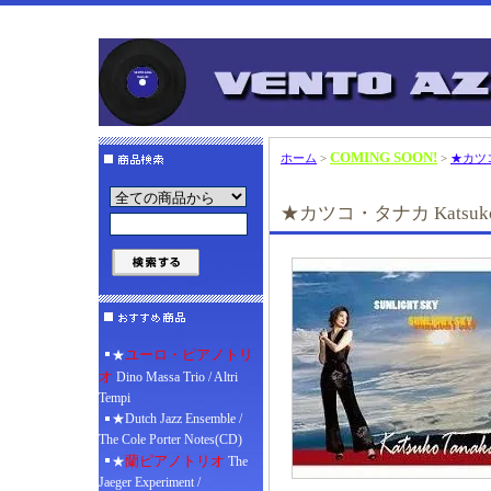
COMING SOON!
ホーム
>
>
★カツコ・タ
★カツコ・タナカ Katsuko Tana
ユーロ・ピアノトリ
★
オ
Dino Massa Trio / Altri
Tempi
★Dutch Jazz Ensemble /
The Cole Porter Notes(CD)
蘭ピアノトリオ
★
The
Jaeger Experiment /