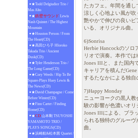
★Todd Delgiudice Trio /
たカフェ。年間を通し
Mas Alto
涼しく心地よい風が吹
鉄壁サウンド
★
Lewis
艶やかで伸びの良いピ
Nash Quintet / The Highest
いる、オリジナル曲。
Mountain
★Houston Person / From
The Heart(CD)
6)Sonrisa
★高田ひろ子 HIoroko
Herbie Hancoc
Takada Trio / Ancient
リオで演奏。本作ではHan
Dusk(CD)
Jones IIIと、また
★Tyler Henderson Trio /
The Long Game(CD)
キャリアを積んだGene
★Cory Weeds / Hip To Be
するたなかによる独自
Square-Plays Huey Lewis &
The News(CD)
7)Happy Monday
★David Champagne / Come
ニューヨークの黒人教
Before Winter(CD)
★Finn Carter / Finding
験の影響が色濃いオリジナル曲。
Home(CD)
Jones IIIによる
CD
★
山本剛 TSUYOSHI
られる独特のグルーヴ
YAMAMOTO TRIO /
曲。
PLAYS SONGS(CD)
★浜崎航&松本茜 Quartet /