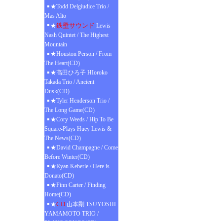
★Todd Delgiudice Trio /
Mas Alto
鉄壁サウンド
★
Lewis
Nash Quintet / The Highest
Mountain
★Houston Person / From
The Heart(CD)
★高田ひろ子 HIoroko
Takada Trio / Ancient
Dusk(CD)
★Tyler Henderson Trio /
The Long Game(CD)
★Cory Weeds / Hip To Be
Square-Plays Huey Lewis &
The News(CD)
★David Champagne / Come
Before Winter(CD)
★Ryan Keberle / Here is
Donato(CD)
★Finn Carter / Finding
Home(CD)
CD
★
山本剛 TSUYOSHI
YAMAMOTO TRIO /