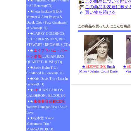
★Francesco Cafiso / Where
この商品について問い
It All Returns(CD)
この商品を友達に教え
★Peter Erskine & Bob
買い物を続ける
Mintzer & Alan Pasqua &
Darek Oles / Four Gentlemen
この商品を買った人はこんな商品
of Verona(CD)
★LARRY GOLDINGS,
PETER BERNSTEIN, BILL
STEWART / RHOMBUS(CD)
エイブラハム・バー
★
トン参加
LUCIAN BAN
QUARTET / RUSH(CD)
日本初CD化
日
★
Butch
★
★Steve Kuhn Trio /
Miles / Salutes Count Basie
Vent
Childhood Is Forever(CD)
★Kris Davis Trio / Lost In
Geneva(CD)
LP
★
JUAN CARLOS
CALDERON / BLOQUE 6
未発表音源初CD化
★
Tommy Flanagan Trio / So In
Love
★松本茜 Akane
Matsumoto Trio /
MARWARID(CD)