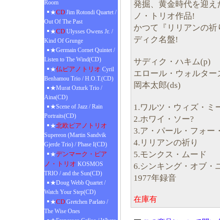
Room
発掘、黄金時代を迎えた
CD
★
Jim Rotondi Quartet /
ノ・トリオ作品!
Out Of The Past
かつて『リリアンの祈
CD
★
Ulysses Owens Jr. /
ディク名盤!
Kind Of Grunge
★Germain Cornet Quintet /
Listen to The Wind(CD)
サディク・ハキム(p)
仏ピアノトリオ
★
Cyril
エロール・ウォルターズ
Benhamou Trio / H.O.T.(CD)
岡本太郎(ds)
★Murat Ozturk Trio /
Aina(CD)
1.ワルツ・ウィズ・ミ
★Scene of Jazz / Rain
Portraits(CD)
2.ホワイ・ソー?
北欧ピアノトリオ
★
3.ア・パール・フォー
Supereon (Martin Sandvik
4.リリアンの祈り
Gjerde Trio) / Phase I(CD)
5.モンクス・ムード
デンマーク・ピア
★
ノ・トリオ
KOSMOS
6.シンキング・オブ・
TRIO / and the Sun(CD)
1977年録音
★Doug Webb Quartet /
Watch Your Step(CD)
在庫有
CD
★
Gretchen Parlato /
The Wise Ones