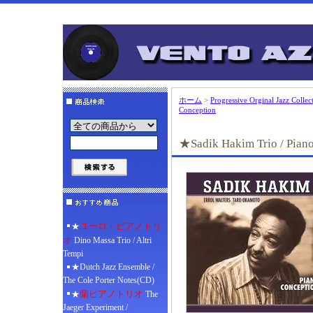
ホーム
>
Progressive Orginal Jazz C
Conception
★Sadik Hakim Trio / Pian
ユーロ・ピアノトリ
★
オ
Dino Massa Trio / Altri
Tempi
★Dutch Jazz Ensemble /
The Cole Porter Notes(CD)
蘭ピアノトリオ
★
The
Jaeger Experiment /