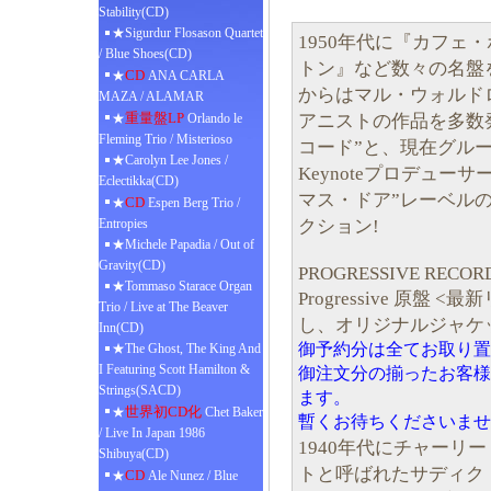
Stability(CD)
★Sigurdur Flosason Quartet
1950年代に『カフェ
/ Blue Shoes(CD)
トン』など数々の名盤を
CD
★
ANA CARLA
からはマル・ウォルド
MAZA / ALAMAR
重量盤LP
アニストの作品を多数
★
Orlando le
Fleming Trio / Misterioso
コード”と、現在グル
★Carolyn Lee Jones /
Keynoteプロデュー
Eclectikka(CD)
マス・ドア”レーベルの
CD
★
Espen Berg Trio /
クション!
Entropies
★Michele Papadia / Out of
Gravity(CD)
PROGRESSIVE RECORD
★Tommaso Starace Organ
Progressive 原
Trio / Live at The Beaver
し、オリジナルジャケッ
Inn(CD)
御予約分は全てお取り置
★The Ghost, The King And
I Featuring Scott Hamilton &
御注文分の揃ったお客様
Strings(SACD)
ます。
世界初CD化
★
Chet Baker
暫くお待ちくださいませ
/ Live In Japan 1986
1940年代にチャーリ
Shibuya(CD)
トと呼ばれたサディク
CD
★
Ale Nunez / Blue