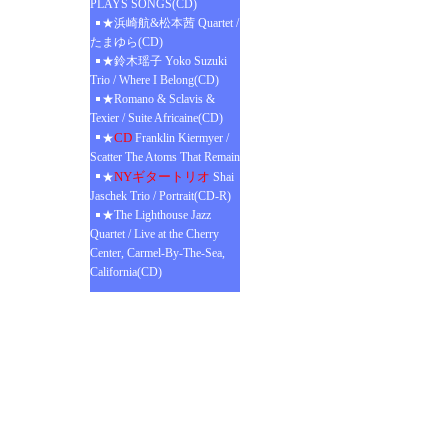
PLAYS SONGS(CD)
★浜崎航&松本茜 Quartet /
たまゆら(CD)
★鈴木瑶子 Yoko Suzuki
Trio / Where I Belong(CD)
★Romano & Sclavis &
Texier / Suite Africaine(CD)
CD
★
Franklin Kiermyer /
Scatter The Atoms That Remain
NYギタートリオ
★
Shai
Jaschek Trio / Portrait(CD-R)
★The Lighthouse Jazz
Quartet / Live at the Cherry
Center, Carmel-By-The-Sea,
California(CD)