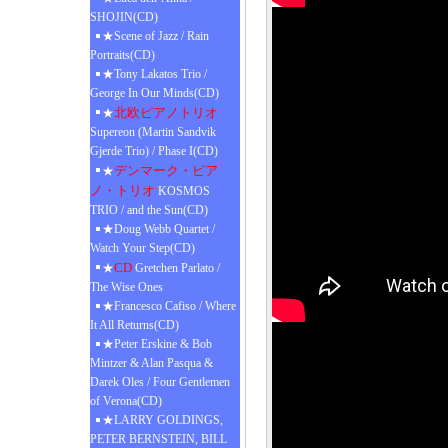
SHOJIN(CD)
★Scene of Jazz / Rain
Portraits(CD)
★Tony Lakatos Trio /
George In Our Minds(CD)
北欧ピアノトリオ
★
Supereon (Martin Sandvik
Gjerde Trio) / Phase I(CD)
デンマーク・ピア
★
ノ・トリオ
KOSMOS
TRIO / and the Sun(CD)
★Doug Webb Quartet /
Watch Your Step(CD)
CD
★
Gretchen Parlato /
The Wise Ones
★Francesco Cafiso / Where
It All Returns(CD)
★Peter Erskine & Bob
Mintzer & Alan Pasqua &
Darek Oles / Four Gentlemen
of Verona(CD)
★LARRY GOLDINGS,
PETER BERNSTEIN, BILL