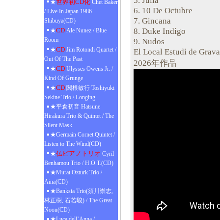
5. Julia
世界初CD化
★
Chet Baker
6. 10 De Octubre
/ Live In Japan 1986
7. Gincana
Shibuya(CD)
8. Duke Indigo
CD
★
Ale Nunez / Blue
Room
9. Nudos
CD
★
Jim Rotondi Quartet /
El Local Estudi de Grava
Out Of The Past
2026年作品
CD
★
Ulysses Owens Jr. /
Kind Of Grunge
CD
★
関根敏行 Toshiyuki
Sekine Trio / Longing
★平倉初音 Hatsune
Hirakura Trio & Quintet / The
Silent Mask
★Germain Cornet Quintet /
Listen to The Wind(CD)
仏ピアノトリオ
★
Cyril
Benhamou Trio / H.O.T.(CD)
★Murat Ozturk Trio /
Aina(CD)
★Banksia Trio(須川崇志,
林正樹, 石若駿) / The Great
Noon(CD)
★Luca dell’Anna /