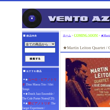
COMING SOON!
ホーム
>
>
★Martin
★Martin Leiton Quartet / 
ユーロ・ピアノトリ
★
オ
Dino Massa Trio / Altri
Tempi
★Dutch Jazz Ensemble /
The Cole Porter Notes(CD)
蘭ピアノトリオ
★
The
Jaeger Experiment /