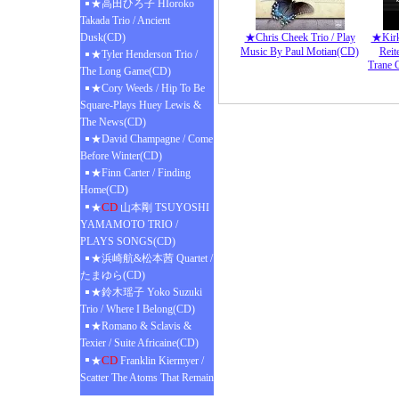
★高田ひろ子 HIoroko
Takada Trio / Ancient
Dusk(CD)
★Chris Cheek Trio / Play
★Kirk
Music By Paul Motian(CD)
Reit
★Tyler Henderson Trio /
Trane C
The Long Game(CD)
★Cory Weeds / Hip To Be
Square-Plays Huey Lewis &
The News(CD)
★David Champagne / Come
Before Winter(CD)
★Finn Carter / Finding
Home(CD)
CD
★
山本剛 TSUYOSHI
YAMAMOTO TRIO /
PLAYS SONGS(CD)
★浜崎航&松本茜 Quartet /
たまゆら(CD)
★鈴木瑶子 Yoko Suzuki
Trio / Where I Belong(CD)
★Romano & Sclavis &
Texier / Suite Africaine(CD)
CD
★
Franklin Kiermyer /
Scatter The Atoms That Remain