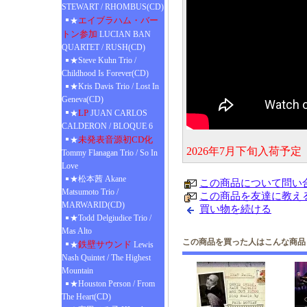
STEWART / RHOMBUS(CD)
エイブラハム・バー
★
トン参加
LUCIAN BAN
QUARTET / RUSH(CD)
★Steve Kuhn Trio /
Childhood Is Forever(CD)
★Kris Davis Trio / Lost In
Geneva(CD)
LP
★
JUAN CARLOS
CALDERON / BLOQUE 6
未発表音源初CD化
★
2026年7月下旬入荷予
Tommy Flanagan Trio / So In
Love
★松本茜 Akane
この商品について問い
Matsumoto Trio /
この商品を友達に教え
MARWARID(CD)
買い物を続ける
★Todd Delgiudice Trio /
Mas Alto
この商品を買った人はこんな商品
鉄壁サウンド
★
Lewis
Nash Quintet / The Highest
Mountain
★Houston Person / From
The Heart(CD)