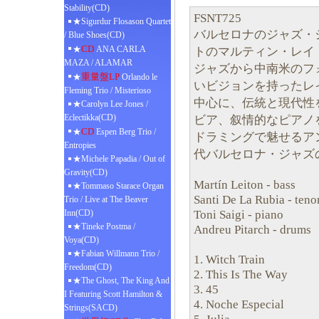
Stability(CD)
FSNT725
★Sigurdur Flosason Quartet
バルセロナのジャズ・
/ Blue Shoes(CD)
CD
★
ANA CARLA
トのマルティン・レイ
MAZA / ALAMAR
ジャズから中南米のフ
重量盤LP
★
Orlando le
いビジョンを持ったレ
Fleming Trio / Misterioso
中心に、伝統と現代性
★Carolyn Lee Jones /
Eclectikka(CD)
ビア、叙情的なピアノ
CD
★
Espen Berg Trio /
ドラミングで魅せるア
Entropies
代バルセロナ・ジャズ
★Michele Papadia / Out of
Gravity(CD)
Martín Leiton - bass
★Tommaso Starace Organ
Santi De La Rubia - teno
Trio / Live at The Beaver
Toni Saigi - piano
Inn(CD)
★Tineke Postma /
Andreu Pitarch - drums
Voya(CD)
★Fabian Willmann Trio /
1. Witch Train
Freedom(CD)
2. This Is The Way
★The Ghost, The King And
3. 45
I Featuring Scott Hamilton &
4. Noche Especial
Strings(SACD)