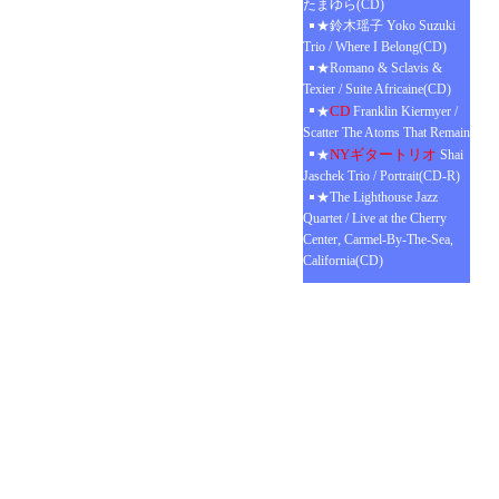
たまゆら(CD)
★鈴木瑶子 Yoko Suzuki
Trio / Where I Belong(CD)
★Romano & Sclavis &
Texier / Suite Africaine(CD)
CD
★
Franklin Kiermyer /
Scatter The Atoms That Remain
NYギタートリオ
★
Shai
Jaschek Trio / Portrait(CD-R)
★The Lighthouse Jazz
Quartet / Live at the Cherry
Center, Carmel-By-The-Sea,
California(CD)