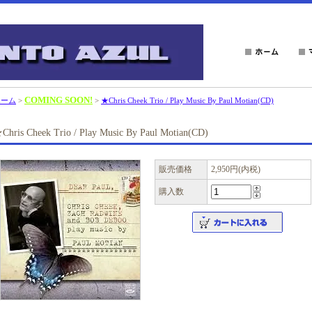
COMING SOON!
ホーム
>
>
★Chris Cheek Trio / Play Music By Paul Motian(CD)
Chris Cheek Trio / Play Music By Paul Motian(CD)
販売価格
2,950円(内税)
購入数