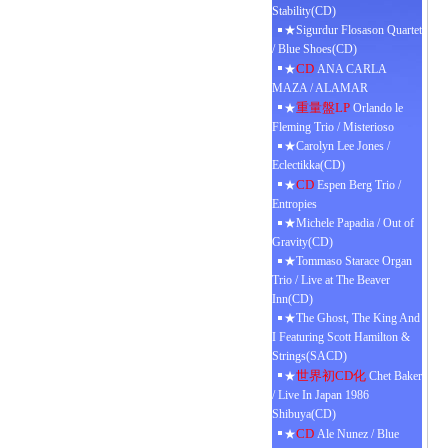
Stability(CD)
★Sigurdur Flosason Quartet
/ Blue Shoes(CD)
CD
★
ANA CARLA
MAZA / ALAMAR
重量盤LP
★
Orlando le
Fleming Trio / Misterioso
★Carolyn Lee Jones /
Eclectikka(CD)
CD
★
Espen Berg Trio /
Entropies
★Michele Papadia / Out of
Gravity(CD)
★Tommaso Starace Organ
Trio / Live at The Beaver
Inn(CD)
★The Ghost, The King And
I Featuring Scott Hamilton &
Strings(SACD)
世界初CD化
★
Chet Baker
/ Live In Japan 1986
Shibuya(CD)
CD
★
Ale Nunez / Blue