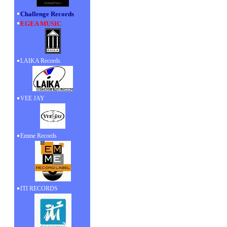
Challenge Records
EGEA MUSIC
LAIKA Records
VEE JAY
Emme Records
ITI RECORDS