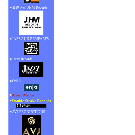
最終入荷 JHM Records
JAZZ AUX REMPARTS
Jazzy Records
ENJA
Music Mecca
Double Stroke Records
AVJ PRODUCTIONS