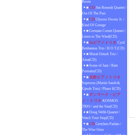
Room
CD
★
Jim Rotondi Quartet /
Out Of The Past
CD
★
Ulysses Owens Jr. /
Kind Of Grunge
★Germain Cornet Quintet /
Listen to The Wind(CD)
仏ピアノトリオ
★
Cyril
Benhamou Trio / H.O.T.(CD)
★Murat Ozturk Trio /
Aina(CD)
★Scene of Jazz / Rain
Portraits(CD)
北欧ピアノトリオ
★
Supereon (Martin Sandvik
Gjerde Trio) / Phase I(CD)
デンマーク・ピア
★
ノ・トリオ
KOSMOS
TRIO / and the Sun(CD)
★Doug Webb Quartet /
Watch Your Step(CD)
CD
★
Gretchen Parlato /
The Wise Ones