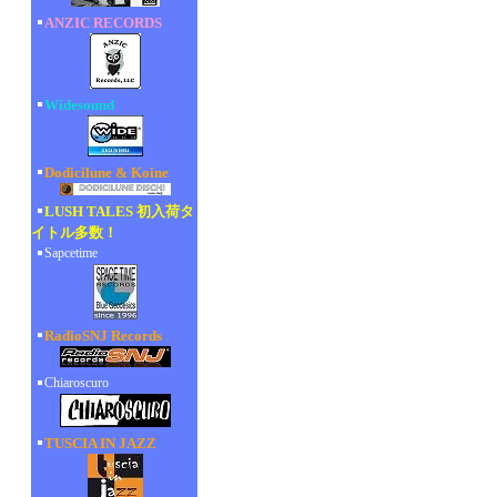
ANZIC RECORDS
Widesound
Dodicilune & Koine
LUSH TALES 初入荷タ
イトル多数！
Sapcetime
RadioSNJ Records
Chiaroscuro
TUSCIA IN JAZZ