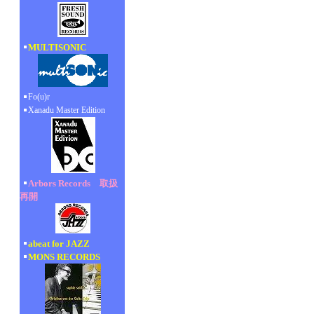
MULTISONIC
Fo(u)r
Xanadu Master Edition
Arbors Records 取扱
再開
abeat for JAZZ
MONS RECORDS