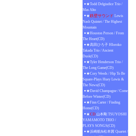
★Todd Delgiudice Trio /
Mas Alto
鉄壁サウンド
★
Lewis
Nash Quintet / The Highest
Mountain
★Houston Person / From
The Heart(CD)
★高田ひろ子 HIoroko
Takada Trio / Ancient
Dusk(CD)
★Tyler Henderson Trio /
The Long Game(CD)
★Cory Weeds / Hip To Be
Square-Plays Huey Lewis &
The News(CD)
★David Champagne / Come
Before Winter(CD)
★Finn Carter / Finding
Home(CD)
CD
★
山本剛 TSUYOSHI
YAMAMOTO TRIO /
PLAYS SONGS(CD)
★浜崎航&松本茜 Quartet /