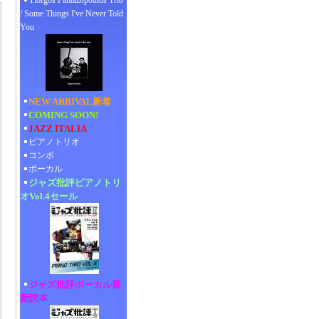
Yiorgos Pantazopoulos Trio
/ Some Things I've Never Told
You
NEW ARRIVAL新着
COMING SOON!
JAZZ ITALIA
ピアノトリオ
コンボ
ボーカル
ジャズ批評ピアノトリ
オVol.4セール
ジャズ批評ボーカル最
新読本