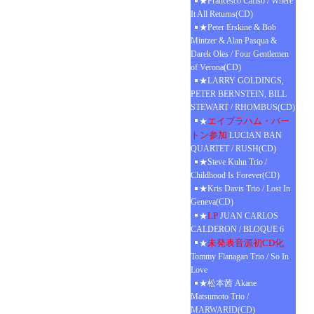
★Francesco Cafiso / Where
It All Returns(CD)
★Peter Erskine & Bob
Mintzer & Alan Pasqua &
Darek Oles / Four Gentlemen
of Verona(CD)
★LARRY GOLDINGS,
PETER BERNSTEIN, BILL
STEWART / RHOMBUS(CD)
エイブラハム・バー
★
トン参加
LUCIAN BAN
QUARTET / RUSH(CD)
★Steve Kuhn Trio /
Childhood Is Forever(CD)
★Kris Davis Trio / Lost In
Geneva(CD)
LP
★
JUAN CARLOS
CALDERON / BLOQUE 6
未発表音源初CD化
★
Tommy Flanagan Trio / So In
Love
★松本茜 Akane
Matsumoto Trio /
MARWARID(CD)