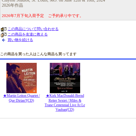
Clayton Studios, St. Louis, MO. on June 12th & 18th, 2024
2026年作品
2026年7月下旬入荷予定 ご予約承り中です。
この商品について問い合わせる
この商品を友達に教える
買い物を続ける
この商品を買った人はこんな商品も買ってます
★Martin Leiton Quartet /
★Kirk MacDonald-Bernd
Que Dirían?(CD)
Reiter Sextet / Miles &
Trane Centennial Live At Le
Vauban(CD)