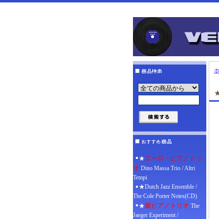
★
ユーロ・ピアノトリ
★
オ
Dino Massa Trio / Altri
Tempi
★Dutch Jazz Ensemble /
The Cole Porter Notes(CD)
蘭ピアノトリオ
★
The
Jaeger Experiment /