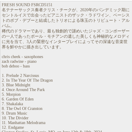
FRESH SOUND FSRCD5151
名テナーサックス奏者クリス・チークが、2020年のパンデミック期に
セントルイスで出会ったピアニストのザック・ラドワイン、ベーシス
トのボブ・デブーと結成したトリオによる珠玉のトリビュート・アル
バム。
稀代のドラマーであり、最も独創的で謎めいたジャズ・コンポーザー
の一人であったポール・モチアンの遺した美しくも神秘的なメロディ
に光を当て、3人の緊密なインタープレイによってその深遠な音楽世
界を鮮やかに描き出しています。
chris cheek - saxophones
zach radwine - piano
bob deboo - bass
1. Prelude 2 Narcissus
2. In The Year Of The Dragon
3. Blue Midnight
4. Once Around The Park
5. Morpion
6. Garden Of Eden
7. Shakalaka
8. The Owl Of Cranston
9. Drum Music
10. The Divider
11. Manhattan Melodrama
12. Endgame