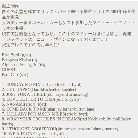
自主制作
多くの名盤を残すエリック・バード率いる最強トリオの2004年録音作
品が再発!
人気テナー奏者ポール・カーもゲスト参加したマイナー・ピアノ・ト
リオの名盤。
現在では廃盤となっており、この手のマイナー好きには嬉しい再発!
（ジャケットは、ニューデザインになっております。）
限定プレスですのでお早めに!
Eric Byrd (p,vo)
Bhagwan Khalsa (b)
Alphonso Young, Jr. (ds)
GUEST
Paul Carr (sax)
1. SUNDAY MO'NIN' CHU'CH(eric b. byrd)
2. GET HAPPY(Harold arlen/ted koehler)
3. JUST FOR A THRILL(don raye/lil armstrong)
4. LOVE LETTER TO LIMA(eric b. byrd)
5. NANAMI(eric b. byrd)
6. COME BACK TO ME(alan jay lerner/burton lane)
7. LULLABY FOR JASON MILES(eric b. byrd)
8. WRAP YOUR TROUBLES IN DREAMS(ted Koehler/billy moll/harry
barris)
9. I THOUGHT ABOUT YOU(jimmy van hewsen/johnny mercer)
10. WE ARE ONE by eric b. byrd)