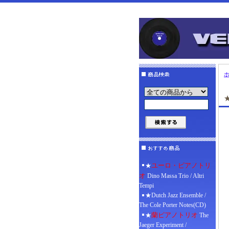
ユーロ・ピアノトリ
★
オ
Dino Massa Trio / Altri
Tempi
★Dutch Jazz Ensemble /
The Cole Porter Notes(CD)
蘭ピアノトリオ
★
The
Jaeger Experiment /