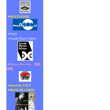
MULTISONIC
Fo(u)r
Xanadu Master Edition
Arbors Records 取扱
再開
abeat for JAZZ
MONS RECORDS