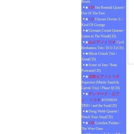
Room
CD
★
Jim Rotondi Quartet /
Out Of The Past
CD
★
Ulysses Owens Jr. /
Kind Of Grunge
★Germain Cornet Quintet /
Listen to The Wind(CD)
仏ピアノトリオ
★
Cyril
Benhamou Trio / H.O.T.(CD)
★Murat Ozturk Trio /
Aina(CD)
★Scene of Jazz / Rain
Portraits(CD)
北欧ピアノトリオ
★
Supereon (Martin Sandvik
Gjerde Trio) / Phase I(CD)
デンマーク・ピア
★
ノ・トリオ
KOSMOS
TRIO / and the Sun(CD)
★Doug Webb Quartet /
Watch Your Step(CD)
CD
★
Gretchen Parlato /
The Wise Ones