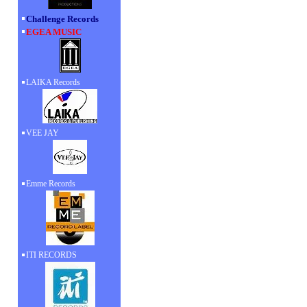
Challenge Records
EGEA MUSIC
LAIKA Records
VEE JAY
Emme Records
ITI RECORDS