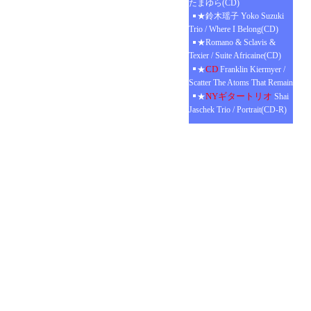
たまゆら(CD)
★鈴木瑶子 Yoko Suzuki
Trio / Where I Belong(CD)
★Romano & Sclavis &
Texier / Suite Africaine(CD)
CD
★
Franklin Kiermyer /
Scatter The Atoms That Remain
NYギタートリオ
★
Shai
Jaschek Trio / Portrait(CD-R)