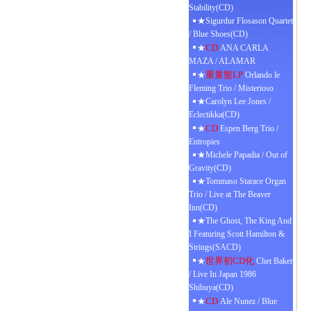
Stability(CD)
★Sigurdur Flosason Quartet
/ Blue Shoes(CD)
CD
★
ANA CARLA
MAZA / ALAMAR
重量盤LP
★
Orlando le
Fleming Trio / Misterioso
★Carolyn Lee Jones /
Eclectikka(CD)
CD
★
Espen Berg Trio /
Entropies
★Michele Papadia / Out of
Gravity(CD)
★Tommaso Starace Organ
Trio / Live at The Beaver
Inn(CD)
★The Ghost, The King And
I Featuring Scott Hamilton &
Strings(SACD)
世界初CD化
★
Chet Baker
/ Live In Japan 1986
Shibuya(CD)
CD
★
Ale Nunez / Blue