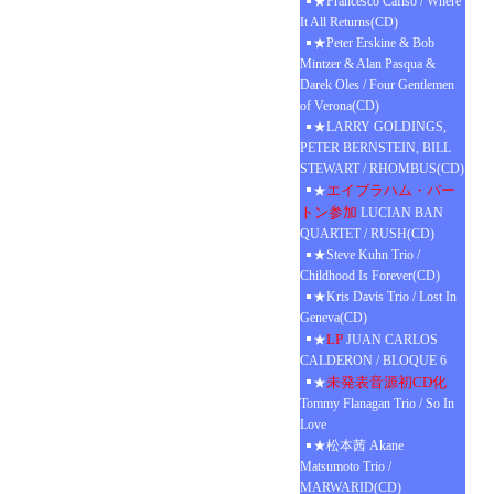
★Francesco Cafiso / Where
It All Returns(CD)
★Peter Erskine & Bob
Mintzer & Alan Pasqua &
Darek Oles / Four Gentlemen
of Verona(CD)
★LARRY GOLDINGS,
PETER BERNSTEIN, BILL
STEWART / RHOMBUS(CD)
エイブラハム・バー
★
トン参加
LUCIAN BAN
QUARTET / RUSH(CD)
★Steve Kuhn Trio /
Childhood Is Forever(CD)
★Kris Davis Trio / Lost In
Geneva(CD)
LP
★
JUAN CARLOS
CALDERON / BLOQUE 6
未発表音源初CD化
★
Tommy Flanagan Trio / So In
Love
★松本茜 Akane
Matsumoto Trio /
MARWARID(CD)