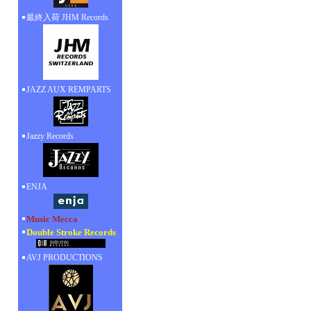
最終入荷 JHM Records
JAZZ AUX REMPARTS
Jazzy Records
ENJA
Music Mecca
Double Stroke Records
AVJ PRODUCTIONS