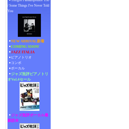
Yiorgos Pantazopoulos Trio
/ Some Things I've Never Told
You
NEW ARRIVAL新着
COMING SOON!
JAZZ ITALIA
ピアノトリオ
コンボ
ボーカル
ジャズ批評ピアノトリ
オVol.4セール
ジャズ批評ボーカル最
新読本