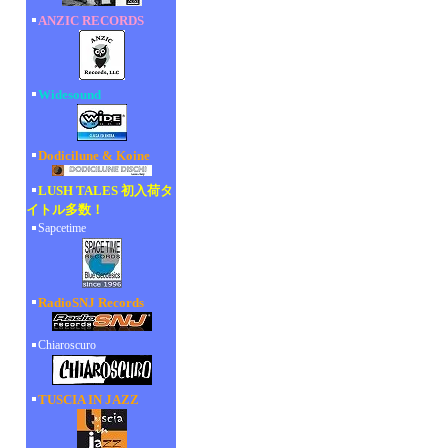
ANZIC RECORDS
Widesound
Dodicilune & Koine
LUSH TALES 初入荷タ
イトル多数！
Sapcetime
RadioSNJ Records
Chiaroscuro
TUSCIA IN JAZZ