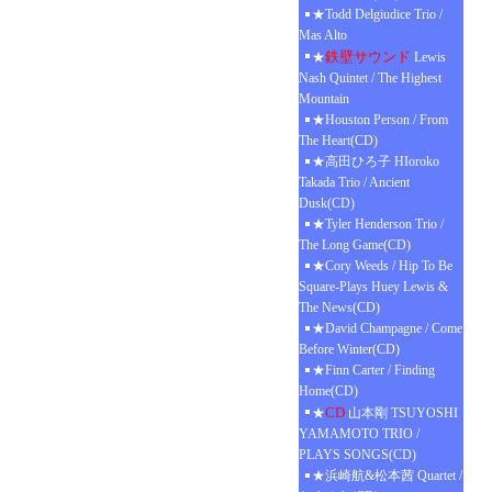
★Todd Delgiudice Trio /
Mas Alto
鉄壁サウンド
★
Lewis
Nash Quintet / The Highest
Mountain
★Houston Person / From
The Heart(CD)
★高田ひろ子 HIoroko
Takada Trio / Ancient
Dusk(CD)
★Tyler Henderson Trio /
The Long Game(CD)
★Cory Weeds / Hip To Be
Square-Plays Huey Lewis &
The News(CD)
★David Champagne / Come
Before Winter(CD)
★Finn Carter / Finding
Home(CD)
CD
★
山本剛 TSUYOSHI
YAMAMOTO TRIO /
PLAYS SONGS(CD)
★浜崎航&松本茜 Quartet /