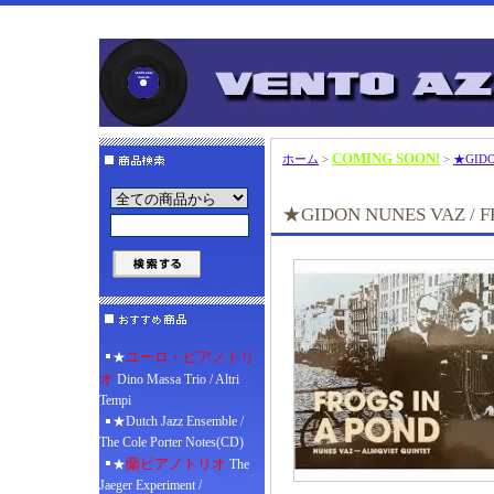
COMING SOON!
ホーム
>
>
★GIDO
★GIDON NUNES VAZ / F
ユーロ・ピアノトリ
★
オ
Dino Massa Trio / Altri
Tempi
★Dutch Jazz Ensemble /
The Cole Porter Notes(CD)
蘭ピアノトリオ
★
The
Jaeger Experiment /