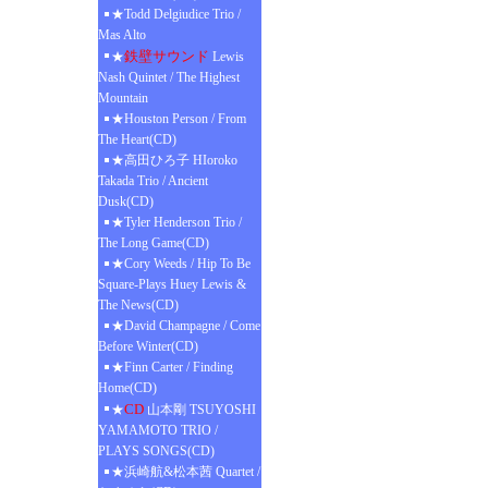
★Todd Delgiudice Trio /
Mas Alto
鉄壁サウンド
★
Lewis
Nash Quintet / The Highest
Mountain
★Houston Person / From
The Heart(CD)
★高田ひろ子 HIoroko
Takada Trio / Ancient
Dusk(CD)
★Tyler Henderson Trio /
The Long Game(CD)
★Cory Weeds / Hip To Be
Square-Plays Huey Lewis &
The News(CD)
★David Champagne / Come
Before Winter(CD)
★Finn Carter / Finding
Home(CD)
CD
★
山本剛 TSUYOSHI
YAMAMOTO TRIO /
PLAYS SONGS(CD)
★浜崎航&松本茜 Quartet /