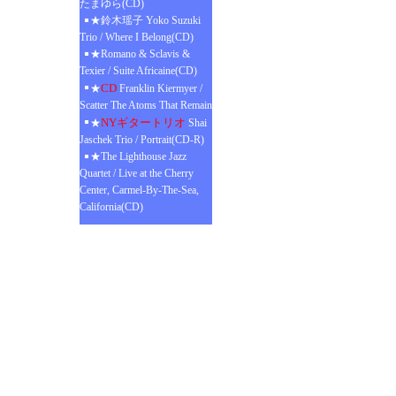
たまゆら(CD)
★鈴木瑶子 Yoko Suzuki
Trio / Where I Belong(CD)
★Romano & Sclavis &
Texier / Suite Africaine(CD)
CD
★
Franklin Kiermyer /
Scatter The Atoms That Remain
NYギタートリオ
★
Shai
Jaschek Trio / Portrait(CD-R)
★The Lighthouse Jazz
Quartet / Live at the Cherry
Center, Carmel-By-The-Sea,
California(CD)