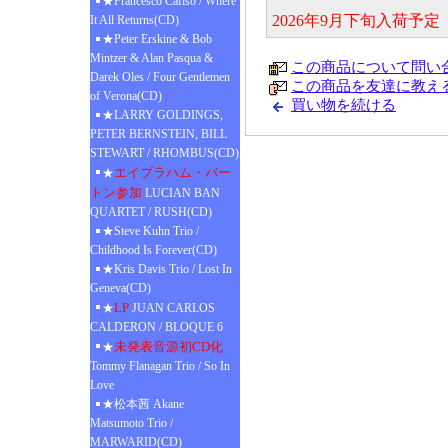
★Francesco Cafiso / Where
2026年9月下旬入荷予
It All Returns(CD)
★Peter Erskine & Bob
Mintzer & Alan Pasqua &
この商品について問い
Darek Oles / Four Gentlemen
この商品を友達に教え
of Verona(CD)
買い物を続ける
★LARRY GOLDINGS,
PETER BERNSTEIN, BILL
STEWART / RHOMBUS(CD)
エイブラハム・バー
★
トン参加
LUCIAN BAN
QUARTET / RUSH(CD)
★Steve Kuhn Trio /
Childhood Is Forever(CD)
★Kris Davis Trio / Lost In
Geneva(CD)
LP
★
JUAN CARLOS
CALDERON / BLOQUE 6
未発表音源初CD化
★
Tommy Flanagan Trio / So In
Love
★松本茜 Akane
Matsumoto Trio /
MARWARID(CD)