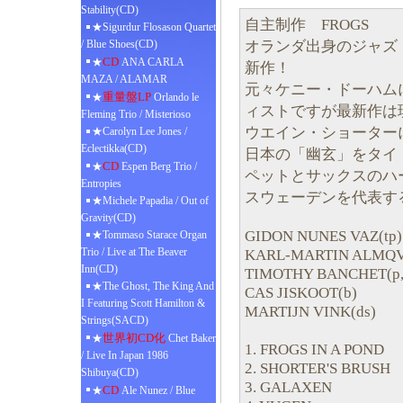
Stability(CD)
自主制作 FROGS
★Sigurdur Flosason Quartet
オランダ出身のジャズ
/ Blue Shoes(CD)
CD
★
ANA CARLA
新作！
MAZA / ALAMAR
元々ケニー・ドーハム
重量盤LP
★
Orlando le
ィストですが最新作は
Fleming Trio / Misterioso
ウエイン・ショーター
★Carolyn Lee Jones /
Eclectikka(CD)
日本の「幽玄」をタイ
CD
★
Espen Berg Trio /
ペットとサックスのハ
Entropies
スウェーデンを代表す
★Michele Papadia / Out of
Gravity(CD)
GIDON NUNES VAZ(tp)
★Tommaso Starace Organ
Trio / Live at The Beaver
KARL-MARTIN ALMQVI
Inn(CD)
TIMOTHY BANCHET(p,fe
★The Ghost, The King And
CAS JISKOOT(b)
I Featuring Scott Hamilton &
MARTIJN VINK(ds)
Strings(SACD)
世界初CD化
★
Chet Baker
1. FROGS IN A POND
/ Live In Japan 1986
2. SHORTER'S BRUSH
Shibuya(CD)
3. GALAXEN
CD
★
Ale Nunez / Blue