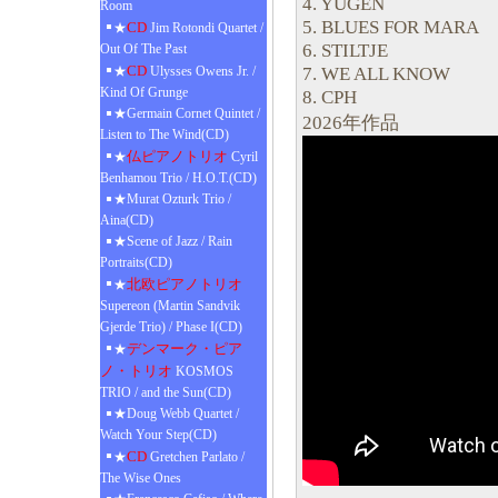
4. YUGEN
Room
5. BLUES FOR MARA
CD
★
Jim Rotondi Quartet /
6. STILTJE
Out Of The Past
CD
7. WE ALL KNOW
★
Ulysses Owens Jr. /
Kind Of Grunge
8. CPH
★Germain Cornet Quintet /
2026年作品
Listen to The Wind(CD)
仏ピアノトリオ
★
Cyril
Benhamou Trio / H.O.T.(CD)
★Murat Ozturk Trio /
Aina(CD)
★Scene of Jazz / Rain
Portraits(CD)
北欧ピアノトリオ
★
Supereon (Martin Sandvik
Gjerde Trio) / Phase I(CD)
デンマーク・ピア
★
ノ・トリオ
KOSMOS
TRIO / and the Sun(CD)
★Doug Webb Quartet /
Watch Your Step(CD)
CD
★
Gretchen Parlato /
The Wise Ones