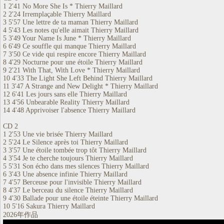
1 2'41 No More She Is * Thierry Maillard
2 2'24 Irremplaçable Thierry Maillard
3 5'57 Une lettre de ta maman Thierry Maillard
4 5'43 Les notes qu'elle aimait Thierry Maillard
5 3'49 Your Name Is June * Thierry Maillard
6 6'49 Ce souffle qui manque Thierry Maillard
7 3'50 Ce vide qui respire encore Thierry Maillard
8 4'29 Nocturne pour une étoile Thierry Maillard
9 2'21 With That, With Love * Thierry Maillard
10 4'33 The Light She Left Behind Thierry Maillard
11 3'47 A Strange and New Delight * Thierry Maillard
12 6'41 Les jours sans elle Thierry Maillard
13 4'56 Unbearable Reality Thierry Maillard
14 4'48 Apprivoiser l'absence Thierry Maillard
CD 2
1 2'53 Une vie brisée Thierry Maillard
2 5'24 Le Silence après toi Thierry Maillard
3 3'57 Une étoile tombée trop tôt Thierry Maillard
4 3'54 Je te cherche toujours Thierry Maillard
5 5'31 Son écho dans mes silences Thierry Maillard
6 3'43 Une absence infinie Thierry Maillard
7 4'57 Berceuse pour l'invisible Thierry Maillard
8 4'37 Le berceau du silence Thierry Maillard
9 4'30 Ballade pour une étoile éteinte Thierry Maillard
10 5'16 Sakura Thierry Maillard
2026年作品