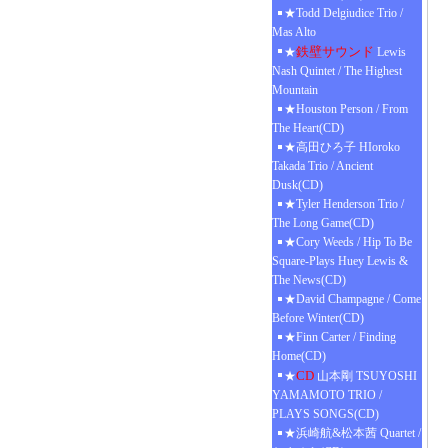
★Todd Delgiudice Trio /
Mas Alto
鉄壁サウンド
★
Lewis
Nash Quintet / The Highest
Mountain
★Houston Person / From
The Heart(CD)
★高田ひろ子 HIoroko
Takada Trio / Ancient
Dusk(CD)
★Tyler Henderson Trio /
The Long Game(CD)
★Cory Weeds / Hip To Be
Square-Plays Huey Lewis &
The News(CD)
★David Champagne / Come
Before Winter(CD)
★Finn Carter / Finding
Home(CD)
CD
★
山本剛 TSUYOSHI
YAMAMOTO TRIO /
PLAYS SONGS(CD)
★浜崎航&松本茜 Quartet /