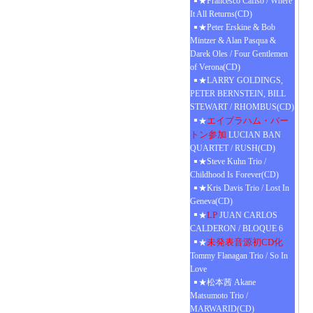
★Francesco Cafiso / Where
It All Returns(CD)
★Peter Erskine & Bob
Mintzer & Alan Pasqua &
Darek Oles / Four Gentlemen
of Verona(CD)
★LARRY GOLDINGS,
PETER BERNSTEIN, BILL
STEWART / RHOMBUS(CD)
エイブラハム・バー
★
トン参加
LUCIAN BAN
QUARTET / RUSH(CD)
★Steve Kuhn Trio /
Childhood Is Forever(CD)
★Kris Davis Trio / Lost In
Geneva(CD)
LP
★
JUAN CARLOS
CALDERON / BLOQUE 6
未発表音源初CD化
★
Tommy Flanagan Trio / So In
Love
★松本茜 Akane
Matsumoto Trio /
MARWARID(CD)