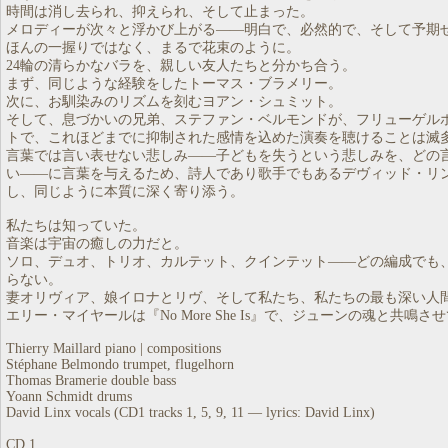
時間は消し去られ、抑えられ、そして止まった。
メロディーが次々と浮かび上がる――明白で、必然的で、そして予期
ほんの一握りではなく、まるで花束のように。
24輪の清らかなバラを、親しい友人たちと分かち合う。
まず、同じような経験をしたトーマス・ブラメリー。
次に、お馴染みのリズムを刻むヨアン・シュミット。
そして、息づかいの兄弟、ステファン・ベルモンドが、フリューゲル
トで、これほどまでに抑制された感情を込めた演奏を聴けることは滅
言葉では言い表せない悲しみ――子どもを失うという悲しみを、どの
い――に言葉を与えるため、詩人であり歌手でもあるデヴィッド・リ
し、同じように本質に深く寄り添う。
私たちは知っていた。
音楽は宇宙の癒しの力だと。
ソロ、デュオ、トリオ、カルテット、クインテット――どの編成でも
らない。
妻オリヴィア、娘イロナとリヴ、そして私たち、私たちの最も深い人
エリー・マイヤールは『No More She Is』で、ジューンの魂と共鳴さ
Thierry Maillard piano | compositions
Stéphane Belmondo trumpet, flugelhorn
Thomas Bramerie double bass
Yoann Schmidt drums
David Linx vocals (CD1 tracks 1, 5, 9, 11 — lyrics: David Linx)
CD 1