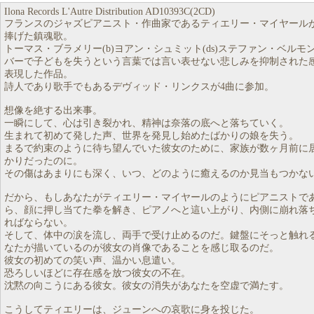
Ilona Records L'Autre Distribution AD10393C(2CD)
フランスのジャズピアニスト・作曲家であるティエリー・マイヤール
捧げた鎮魂歌。
トーマス・ブラメリー(b)ヨアン・シュミット(ds)ステファン・ベルモンド(
バーで子どもを失うという言葉では言い表せない悲しみを抑制された
表現した作品。
詩人であり歌手でもあるデヴィッド・リンクスが4曲に参加。
想像を絶する出来事。
一瞬にして、心は引き裂かれ、精神は奈落の底へと落ちていく。
生まれて初めて発した声、世界を発見し始めたばかりの娘を失う。
まるで約束のように待ち望んでいた彼女のために、家族が数ヶ月前に
かりだったのに。
その傷はあまりにも深く、いつ、どのように癒えるのか見当もつかな
だから、もしあなたがティエリー・マイヤールのようにピアニストで
ら、顔に押し当てた拳を解き、ピアノへと這い上がり、内側に崩れ落
ればならない。
そして、体中の涙を流し、両手で受け止めるのだ。鍵盤にそっと触れ
なたが描いているのが彼女の肖像であることを感じ取るのだ。
彼女の初めての笑い声、温かい息遣い。
恐ろしいほどに存在感を放つ彼女の不在。
沈黙の向こうにある彼女。彼女の消失があなたを空虚で満たす。
こうしてティエリーは、ジューンへの哀歌に身を投じた。