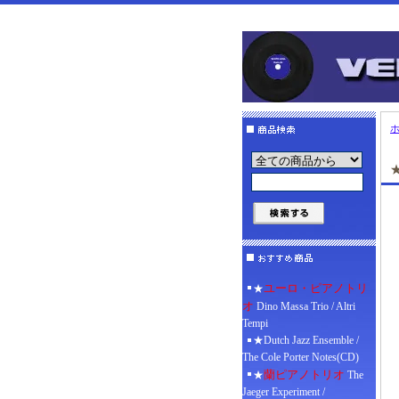
★
ユーロ・ピアノトリ
★
オ
Dino Massa Trio / Altri
Tempi
★Dutch Jazz Ensemble /
The Cole Porter Notes(CD)
蘭ピアノトリオ
★
The
Jaeger Experiment /