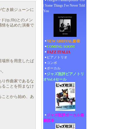
Yiorgos Pantazopoulos Trio
/ Some Things I've Never Told
が亡き娘ジューンに
You
tp,flh)とのメン
感情を込めた演奏で
NEW ARRIVAL新着
COMING SOON!
JAZZ ITALIA
ピアノトリオ
居場所を用意したば
コンボ
ボーカル
い。
ジャズ批評ピアノトリ
オVol.4セール
あり作曲家であるな
ちることを拒まなけ
ることから始め、あ
ジャズ批評ボーカル最
新読本