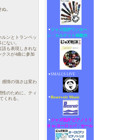
せぬ。
ジャズ批評ワンホー
ン・カルテット掲載作
ホルンとトランペッ
多にない。
言語も表現しきれな
ンクスが4曲に参加
SMALLS LIVE
、感情の強さは変わ
間性のために、ティ
Reservoir Music
せてくれる。
ジャズ批評 ピアノトリ
オ in ヨーロッパ・セール