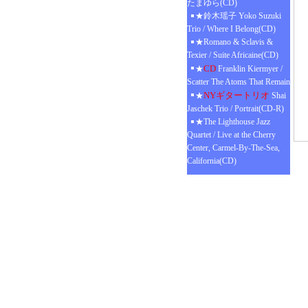
たまゆら(CD)
★鈴木瑶子 Yoko Suzuki
Trio / Where I Belong(CD)
★Romano & Sclavis &
Texier / Suite Africaine(CD)
CD
★
Franklin Kiermyer /
Scatter The Atoms That Remain
NYギタートリオ
★
Shai
Jaschek Trio / Portrait(CD-R)
★The Lighthouse Jazz
Quartet / Live at the Cherry
Center, Carmel-By-The-Sea,
California(CD)