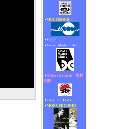
MULTISONIC
Fo(u)r
Xanadu Master Edition
Arbors Records 取扱
再開
abeat for JAZZ
MONS RECORDS