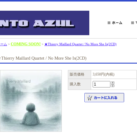
COMING SOON!
ホーム
>
>
★Thierry Maillard Quartet / No More She Is(2CD)
Thierry Maillard Quartet / No More She Is(2CD)
販売価格
3,650円(内税)
購入数