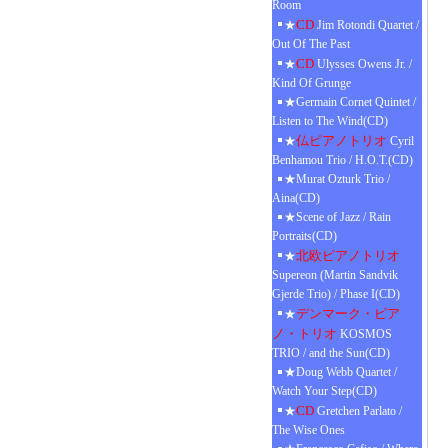
Room
CD
★
Jim Rotondi Quartet /
Out Of The Past
CD
★
Ulysses Owens Jr. /
Kind Of Grunge
★Germain Cornet Quintet /
Listen to The Wind(CD)
仏ピアノトリオ
★
Cyril
Benhamou Trio / H.O.T.(CD)
★Murat Ozturk Trio /
Aina(CD)
★Scene of Jazz / Rain
Portraits(CD)
北欧ピアノトリオ
★
Supereon (Martin Sandvik
Gjerde Trio) / Phase I(CD)
デンマーク・ピア
★
ノ・トリオ
KOSMOS
TRIO / and the Sun(CD)
★Doug Webb Quartet /
Watch Your Step(CD)
CD
★
Gretchen Parlato /
The Wise Ones