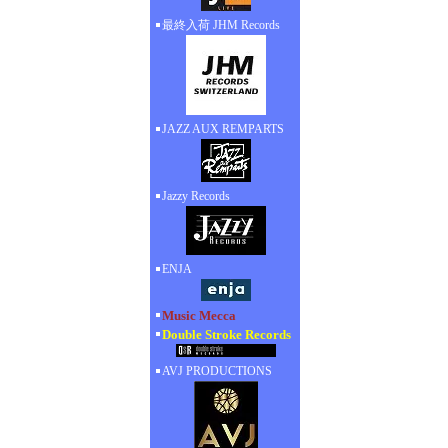
最終入荷 JHM Records
JAZZ AUX REMPARTS
Jazzy Records
ENJA
Music Mecca
Double Stroke Records
AVJ PRODUCTIONS