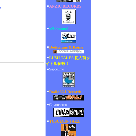
ANZIC RECORDS
Widesound
Dodicilune & Koine
LUSH TALES 初入荷タ
イトル多数！
Sapcetime
RadioSNJ Records
Chiaroscuro
TUSCIA IN JAZZ