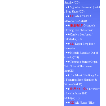
Stability(CD)
★Sigurdur Flosason Quartet
/ Blue Shoes(CD)
CD
★
ANA CARLA
MAZA / ALAMAR
重量盤LP
★
Orlando le
Fleming Trio / Misterioso
★Carolyn Lee Jones /
Eclectikka(CD)
CD
★
Espen Berg Trio /
Entropies
★Michele Papadia / Out of
Gravity(CD)
★Tommaso Starace Organ
Trio / Live at The Beaver
Inn(CD)
★The Ghost, The King And
I Featuring Scott Hamilton &
Strings(SACD)
世界初CD化
★
Chet Baker
/ Live In Japan 1986
Shibuya(CD)
CD
★
Ale Nunez / Blue