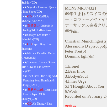
Stability(CD)
★Sigurdur Flosason Quartet
MONS MR874321
/ Blue Shoes(CD)
69年生まれのスイス
CD
★
ANA CARLA
ー・ロヴァーノやデイ
MAZA / ALAMAR
ナーサックス奏者クリス
重量盤LP
★
Orlando le
年作品。
Fleming Trio / Misterioso
★Carolyn Lee Jones /
Eclectikka(CD)
Christian Munchinger(ts
CD
★
Espen Berg Trio /
Alessandro D'episcopo(
Entropies
Peter Frei(b)
★Michele Papadia / Out of
Dominik Egli(ds)
Gravity(CD)
★Tommaso Starace Organ
1.Eronel
Trio / Live at The Beaver
2.Bass Intro
Inn(CD)
3.Body&Soul
★The Ghost, The King And
I Featuring Scott Hamilton &
4.Inner Urge
Strings(SACD)
5.I THought About You
世界初CD化
★
Chet Baker
6.Work
/ Live In Japan 1986
Recorded on February 2
Shibuya(CD)
CD
★
Ale Nunez / Blue
在庫有