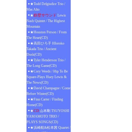
★Todd Delgiudice Trio /
Mas Alto
鉄壁サウンド
★
Lewis
Nash Quintet / The Highest
Mountain
★Houston Person / From
The Heart(CD)
★高田ひろ子 HIoroko
Takada Trio / Ancient
Dusk(CD)
★Tyler Henderson Trio /
The Long Game(CD)
★Cory Weeds / Hip To Be
Square-Plays Huey Lewis &
The News(CD)
★David Champagne / Come
Before Winter(CD)
★Finn Carter / Finding
Home(CD)
CD
★
山本剛 TSUYOSHI
YAMAMOTO TRIO /
PLAYS SONGS(CD)
★浜崎航&松本茜 Quartet /