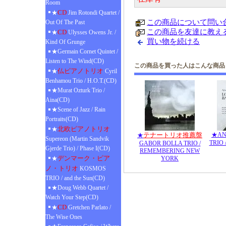
Room
CD
★
Jim Rotondi Quartet /
この商品について問い
Out Of The Past
この商品を友達に教え
CD
★
Ulysses Owens Jr. /
買い物を続ける
Kind Of Grunge
★Germain Cornet Quintet /
Listen to The Wind(CD)
この商品を買った人はこんな商品
仏ピアノトリオ
★
Cyril
Benhamou Trio / H.O.T.(CD)
★Murat Ozturk Trio /
Aina(CD)
★Scene of Jazz / Rain
Portraits(CD)
北欧ピアノトリオ
★
テナートリオ推薦盤
★AN
★
Supereon (Martin Sandvik
TRIO
GABOR BOLLA TRIO /
Gjerde Trio) / Phase I(CD)
REMEMBERING NEW
デンマーク・ピア
★
YORK
ノ・トリオ
KOSMOS
TRIO / and the Sun(CD)
★Doug Webb Quartet /
Watch Your Step(CD)
CD
★
Gretchen Parlato /
The Wise Ones