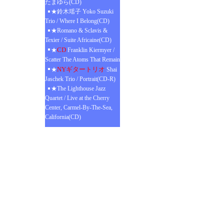
たまゆら(CD)
★鈴木瑶子 Yoko Suzuki
Trio / Where I Belong(CD)
★Romano & Sclavis &
Texier / Suite Africaine(CD)
CD
★
Franklin Kiermyer /
Scatter The Atoms That Remain
NYギタートリオ
★
Shai
Jaschek Trio / Portrait(CD-R)
★The Lighthouse Jazz
Quartet / Live at the Cherry
Center, Carmel-By-The-Sea,
California(CD)