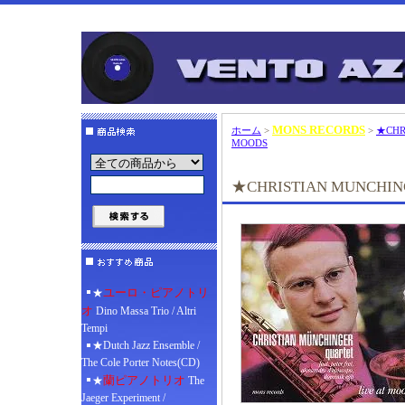
MONS RECORDS
ホーム
>
>
★CHR
MOODS
★CHRISTIAN MUNCHING
ユーロ・ピアノトリ
★
オ
Dino Massa Trio / Altri
Tempi
★Dutch Jazz Ensemble /
The Cole Porter Notes(CD)
蘭ピアノトリオ
★
The
Jaeger Experiment /