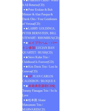
★Francesco Cafiso / Where
It All Returns(CD)
★Peter Erskine & Bob
Mintzer & Alan Pasqua &
Darek Oles / Four Gentlemen
of Verona(CD)
★LARRY GOLDINGS,
PETER BERNSTEIN, BILL
STEWART / RHOMBUS(CD)
エイブラハム・バー
★
トン参加
LUCIAN BAN
QUARTET / RUSH(CD)
★Steve Kuhn Trio /
Childhood Is Forever(CD)
★Kris Davis Trio / Lost In
Geneva(CD)
LP
★
JUAN CARLOS
CALDERON / BLOQUE 6
未発表音源初CD化
★
Tommy Flanagan Trio / So In
Love
★松本茜 Akane
Matsumoto Trio /
MARWARID(CD)