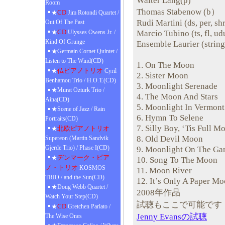
Walter Lang(p)
Room
Thomas Stabenow (b）
CD
★
Jim Rotondi Quartet /
Rudi Martini (ds, per, sh
Out Of The Past
CD
Marcio Tubino (ts, fl, ud
★
Ulysses Owens Jr. /
Kind Of Grunge
Ensemble Laurier (string
★Germain Cornet Quintet /
Listen to The Wind(CD)
1. On The Moon
仏ピアノトリオ
★
Cyril
2. Sister Moon
Benhamou Trio / H.O.T.(CD)
3. Moonlight Serenade
★Murat Ozturk Trio /
4. The Moon And Stars
Aina(CD)
5. Moonlight In Vermont
★Scene of Jazz / Rain
6. Hymn To Selene
Portraits(CD)
7. Silly Boy, ‘Tis Full M
北欧ピアノトリオ
★
8. Old Devil Moon
Supereon (Martin Sandvik
Gjerde Trio) / Phase I(CD)
9. Moonlight On The Ga
デンマーク・ピア
★
10. Song To The Moon
ノ・トリオ
KOSMOS
11. Moon River
TRIO / and the Sun(CD)
12. It’s Only A Paper M
★Doug Webb Quartet /
2008年作品
Watch Your Step(CD)
試聴もここで可能です
CD
★
Gretchen Parlato /
Jenny Evansの試聴
The Wise Ones