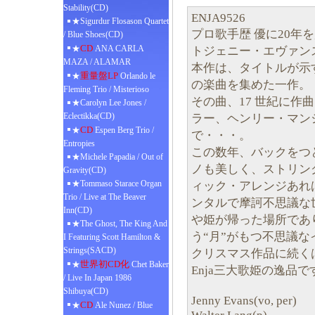
Stability(CD)
ENJA9526
★Sigurdur Flosason Quartet
プロ歌手歴 優に20年
/ Blue Shoes(CD)
CD
★
ANA CARLA
トジェニー・エヴァン
MAZA / ALAMAR
本作は、タイトルが示すと
重量盤LP
★
Orlando le
の楽曲を集めた一作。
Fleming Trio / Misterioso
その曲、17 世紀に作
★Carolyn Lee Jones /
Eclectikka(CD)
ラー、ヘンリー・マン
CD
★
Espen Berg Trio /
で・・・。
Entropies
この数年、バックをつ
★Michele Papadia / Out of
ノも美しく、ストリン
Gravity(CD)
★Tommaso Starace Organ
ィック・アレンジあれば、
Trio / Live at The Beaver
ンタルで摩訶不思議な
Inn(CD)
や姫が帰った場所であ
★The Ghost, The King And
う“月”がもつ不思議
I Featuring Scott Hamilton &
Strings(SACD)
クリスマス作品に続く
世界初CD化
★
Chet Baker
Enja三大歌姫の逸品で
/ Live In Japan 1986
Shibuya(CD)
Jenny Evans(vo, per)
CD
★
Ale Nunez / Blue