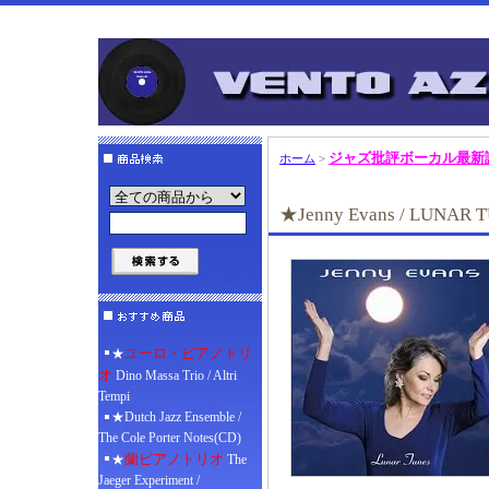
ジャズ批評ボーカル最新
ホーム
>
★Jenny Evans / LUNAR 
ユーロ・ピアノトリ
★
オ
Dino Massa Trio / Altri
Tempi
★Dutch Jazz Ensemble /
The Cole Porter Notes(CD)
蘭ピアノトリオ
★
The
Jaeger Experiment /