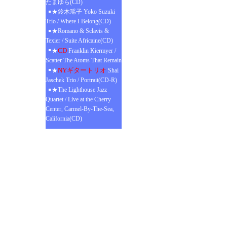
たまゆら(CD)
★鈴木瑶子 Yoko Suzuki
Trio / Where I Belong(CD)
★Romano & Sclavis &
Texier / Suite Africaine(CD)
CD
★
Franklin Kiermyer /
Scatter The Atoms That Remain
NYギタートリオ
★
Shai
Jaschek Trio / Portrait(CD-R)
★The Lighthouse Jazz
Quartet / Live at the Cherry
Center, Carmel-By-The-Sea,
California(CD)