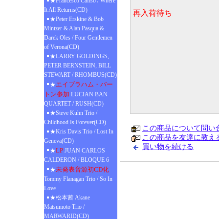
★Francesco Cafiso / Where
It All Returns(CD)
再入荷待ち
★Peter Erskine & Bob
Mintzer & Alan Pasqua &
Darek Oles / Four Gentlemen
of Verona(CD)
★LARRY GOLDINGS,
PETER BERNSTEIN, BILL
STEWART / RHOMBUS(CD)
エイブラハム・バー
★
トン参加
LUCIAN BAN
QUARTET / RUSH(CD)
★Steve Kuhn Trio /
Childhood Is Forever(CD)
この商品について問い
★Kris Davis Trio / Lost In
この商品を友達に教え
Geneva(CD)
買い物を続ける
LP
★
JUAN CARLOS
CALDERON / BLOQUE 6
未発表音源初CD化
★
Tommy Flanagan Trio / So In
Love
★松本茜 Akane
Matsumoto Trio /
MARWARID(CD)