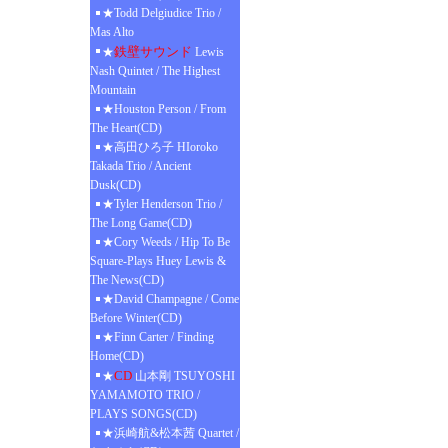
★Todd Delgiudice Trio /
Mas Alto
鉄壁サウンド
★
Lewis
Nash Quintet / The Highest
Mountain
★Houston Person / From
The Heart(CD)
★高田ひろ子 HIoroko
Takada Trio / Ancient
Dusk(CD)
★Tyler Henderson Trio /
The Long Game(CD)
★Cory Weeds / Hip To Be
Square-Plays Huey Lewis &
The News(CD)
★David Champagne / Come
Before Winter(CD)
★Finn Carter / Finding
Home(CD)
CD
★
山本剛 TSUYOSHI
YAMAMOTO TRIO /
PLAYS SONGS(CD)
★浜崎航&松本茜 Quartet /