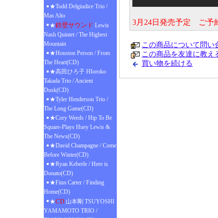
★Todd Delgiudice Trio /
Mas Alto
3月24日発売予定 ご
鉄壁サウンド
★
Lewis
Nash Quintet / The Highest
Mountain
この商品について問い
★Houston Person / From
この商品を友達に教え
The Heart(CD)
買い物を続ける
★高田ひろ子 HIoroko
Takada Trio / Ancient
Dusk(CD)
★Tyler Henderson Trio /
The Long Game(CD)
★Cory Weeds / Hip To Be
Square-Plays Huey Lewis &
The News(CD)
★David Champagne / Come
Before Winter(CD)
★Ryan Keberle / Here is
Donato(CD)
★Finn Carter / Finding
Home(CD)
CD
★
山本剛 TSUYOSHI
YAMAMOTO TRIO /