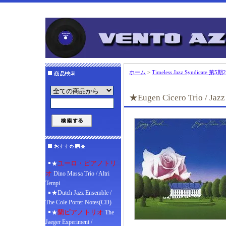
ホーム
>
Timeless Jazz Syndicate 
★Eugen Cicero Trio / Jazz
ユーロ・ピアノトリ
★
オ
Dino Massa Trio / Altri
Tempi
★Dutch Jazz Ensemble /
The Cole Porter Notes(CD)
蘭ピアノトリオ
★
The
Jaeger Experiment /