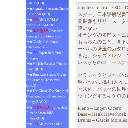
Stability(CD)
timeless records
★Sigurdur Flosason Quartet
スター、日本語解説書
/ Blue Shoes(CD)
CD
★
ANA CARLA
発掘盤もリリース、タ
MAZA / ALAMAR
違いない!
重量盤LP
★
Orlando le
オランダの名門タイム
Fleming Trio / Misterioso
もちろんのこと、傘下
★Carolyn Lee Jones /
Eclectikka(CD)
ーベルの珠玉のカタロ
CD
★
Espen Berg Trio /
また、ジャズ・レジェ
Entropies
レスからのニュースに
★Michele Papadia / Out of
Gravity(CD)
クラシックとジャズの
★Tommaso Starace Organ
Trio / Live at The Beaver
聖バッハに挑む!人々
Inn(CD)
ャズ化、バッハの世界
★The Ghost, The King And
ウィングするキケロの
I Featuring Scott Hamilton &
Strings(SACD)
世界初CD化
Piano – Eugen Cicero
★
Chet Baker
/ Live In Japan 1986
Bass – Henk Haverhoek
Shibuya(CD)
Drums – Garcia Morales
CD
★
Ale Nunez / Blue