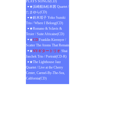
PLAYS SONGS(CD)
★浜崎航&松本茜 Quartet /
たまゆら(CD)
★鈴木瑶子 Yoko Suzuki
Trio / Where I Belong(CD)
★Romano & Sclavis &
Texier / Suite Africaine(CD)
CD
★
Franklin Kiermyer /
Scatter The Atoms That Remain
NYギタートリオ
★
Shai
Jaschek Trio / Portrait(CD-R)
★The Lighthouse Jazz
Quartet / Live at the Cherry
Center, Carmel-By-The-Sea,
California(CD)