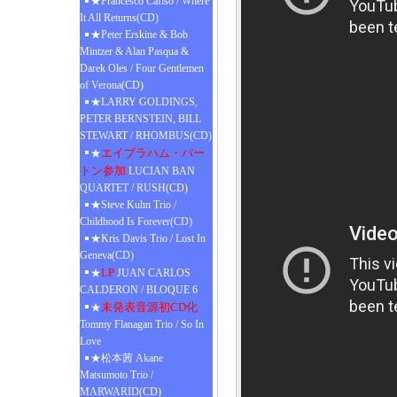
★Francesco Cafiso / Where
It All Returns(CD)
★Peter Erskine & Bob
Mintzer & Alan Pasqua &
Darek Oles / Four Gentlemen
of Verona(CD)
★LARRY GOLDINGS,
PETER BERNSTEIN, BILL
STEWART / RHOMBUS(CD)
エイブラハム・バー
★
トン参加
LUCIAN BAN
QUARTET / RUSH(CD)
★Steve Kuhn Trio /
Childhood Is Forever(CD)
★Kris Davis Trio / Lost In
Geneva(CD)
LP
★
JUAN CARLOS
CALDERON / BLOQUE 6
未発表音源初CD化
★
Tommy Flanagan Trio / So In
Love
★松本茜 Akane
Matsumoto Trio /
MARWARID(CD)