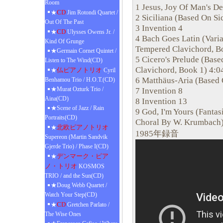
Room
1 Jesus, Joy Of Man's D
CD
★
Jim Rotondi Quartet /
2 Siciliana (Based On Si
Out Of The Past
3 Invention 4
CD
★
Ulysses Owens Jr. /
4 Bach Goes Latin (Vari
Kind Of Grunge
Tempered Clavichord, B
★Germain Cornet Quintet /
5 Cicero's Prelude (Bas
Listen to The Wind(CD)
Clavichord, Book 1) 4:0
仏ピアノトリオ
★
Cyril
6 Matthäus-Aria (Based 
Benhamou Trio / H.O.T.(CD)
★Murat Ozturk Trio /
7 Invention 8
Aina(CD)
8 Invention 13
★Scene of Jazz / Rain
9 God, I'm Yours (Fanta
Portraits(CD)
Choral By W. Krumbach
北欧ピアノトリオ
★
1985年録音
Supereon (Martin Sandvik
Gjerde Trio) / Phase I(CD)
デンマーク・ピア
★
ノ・トリオ
KOSMOS
TRIO / and the Sun(CD)
★Doug Webb Quartet /
Watch Your Step(CD)
CD
★
Gretchen Parlato /
The Wise Ones