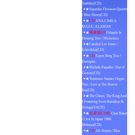
Stability(CD)
★Sigurdur Flosason Quartet
/ Blue Shoes(CD)
CD
★
ANA CARLA
MAZA / ALAMAR
重量盤LP
★
Orlando le
Fleming Trio / Misterioso
★Carolyn Lee Jones /
Eclectikka(CD)
CD
★
Espen Berg Trio /
Entropies
★Michele Papadia / Out of
Gravity(CD)
★Tommaso Starace Organ
Trio / Live at The Beaver
Inn(CD)
★The Ghost, The King And
I Featuring Scott Hamilton &
Strings(SACD)
世界初CD化
★
Chet Baker
/ Live In Japan 1986
Shibuya(CD)
CD
★
Ale Nunez / Blue