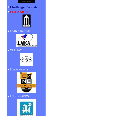
Challenge Records
EGEA MUSIC
LAIKA Records
VEE JAY
Emme Records
ITI RECORDS