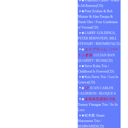
★Francesco Cafiso / Where
It All Returns(CD)
★Peter Erskine & Bob
Mintzer & Alan Pasqua &
Darek Oles / Four Gentlemen
of Verona(CD)
★LARRY GOLDINGS,
PETER BERNSTEIN, BILL
STEWART / RHOMBUS(CD)
エイブラハム・バー
★
トン参加
LUCIAN BAN
QUARTET / RUSH(CD)
★Steve Kuhn Trio /
Childhood Is Forever(CD)
★Kris Davis Trio / Lost In
Geneva(CD)
LP
★
JUAN CARLOS
CALDERON / BLOQUE 6
未発表音源初CD化
★
Tommy Flanagan Trio / So In
Love
★松本茜 Akane
Matsumoto Trio /
MARWARID(CD)