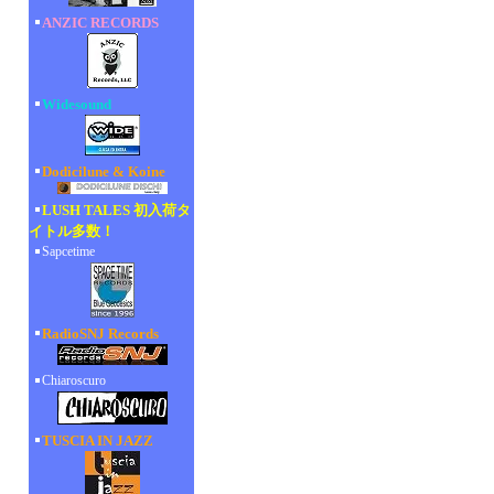
ANZIC RECORDS
Widesound
Dodicilune & Koine
LUSH TALES 初入荷タ
イトル多数！
Sapcetime
RadioSNJ Records
Chiaroscuro
TUSCIA IN JAZZ