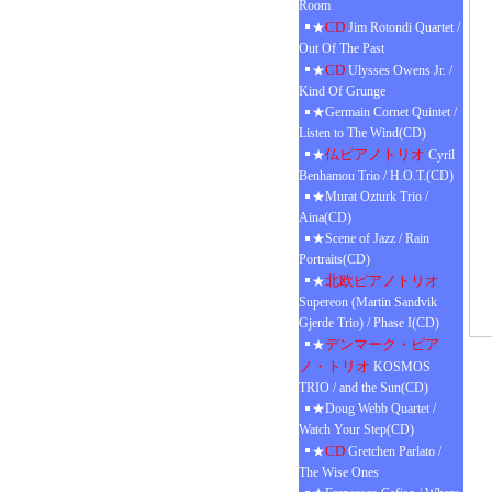
Room
CD
★
Jim Rotondi Quartet /
Out Of The Past
CD
★
Ulysses Owens Jr. /
Kind Of Grunge
★Germain Cornet Quintet /
Listen to The Wind(CD)
仏ピアノトリオ
★
Cyril
Benhamou Trio / H.O.T.(CD)
★Murat Ozturk Trio /
Aina(CD)
★Scene of Jazz / Rain
Portraits(CD)
北欧ピアノトリオ
★
Supereon (Martin Sandvik
Gjerde Trio) / Phase I(CD)
デンマーク・ピア
★
ノ・トリオ
KOSMOS
TRIO / and the Sun(CD)
★Doug Webb Quartet /
Watch Your Step(CD)
CD
★
Gretchen Parlato /
The Wise Ones