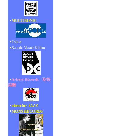
MULTISONIC
Fo(u)r
Xanadu Master Edition
Arbors Records 取扱
再開
abeat for JAZZ
MONS RECORDS