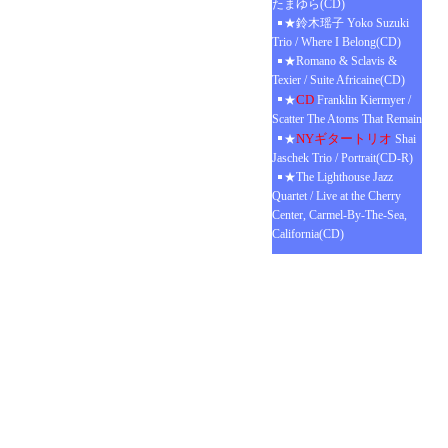
たまゆら(CD)
★鈴木瑶子 Yoko Suzuki
Trio / Where I Belong(CD)
★Romano & Sclavis &
Texier / Suite Africaine(CD)
CD
★
Franklin Kiermyer /
Scatter The Atoms That Remain
NYギタートリオ
★
Shai
Jaschek Trio / Portrait(CD-R)
★The Lighthouse Jazz
Quartet / Live at the Cherry
Center, Carmel-By-The-Sea,
California(CD)