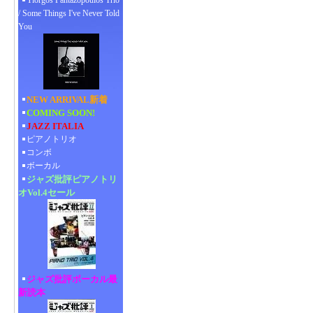
Yiorgos Pantazopoulos Trio
/ Some Things I've Never Told
You
NEW ARRIVAL新着
COMING SOON!
JAZZ ITALIA
ピアノトリオ
コンボ
ボーカル
ジャズ批評ピアノトリ
オVol.4セール
ジャズ批評ボーカル最
新読本