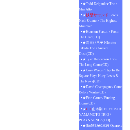
★Todd Delgiudice Trio /
Mas Alto
鉄壁サウンド
★
Lewis
Nash Quintet / The Highest
Mountain
★Houston Person / From
The Heart(CD)
★高田ひろ子 HIoroko
Takada Trio / Ancient
Dusk(CD)
★Tyler Henderson Trio /
The Long Game(CD)
★Cory Weeds / Hip To Be
Square-Plays Huey Lewis &
The News(CD)
★David Champagne / Come
Before Winter(CD)
★Finn Carter / Finding
Home(CD)
CD
★
山本剛 TSUYOSHI
YAMAMOTO TRIO /
PLAYS SONGS(CD)
★浜崎航&松本茜 Quartet /