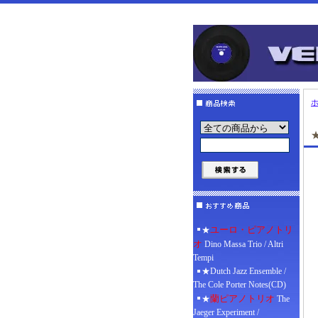
★
ユーロ・ピアノトリ
★
オ
Dino Massa Trio / Altri
Tempi
★Dutch Jazz Ensemble /
The Cole Porter Notes(CD)
蘭ピアノトリオ
★
The
Jaeger Experiment /