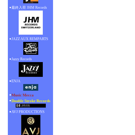
最終入荷 JHM Records
JAZZ AUX REMPARTS
Jazzy Records
ENJA
Music Mecca
Double Stroke Records
AVJ PRODUCTIONS