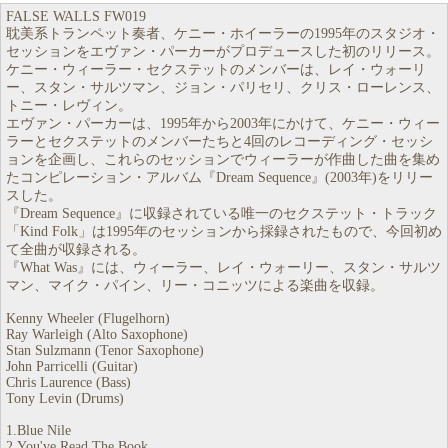
FALSE WALLS FW019
耽美系トランペット奏者、ケニー・ホイーラーの1995年のスタジオ・
セッションをエヴァン・パーカーがプロデュースした初のリリース。
ケニー・ウィーラー・セクステットのメンバーは、レイ・ウォーリ
ー、スタン・サルツマン、ジョン・パリセリ、クリス・ローレンス、
トニー・レヴィン。
エヴァン・パーカーは、1995年から2003年にかけて、ケニー・ウィー
ラーとセクステットのメンバーたちと4回のレコーディング・セッシ
ョンを企画し、これらのセッションでウィーラーが作曲した曲を集め
たコンピレーション・アルバム『Dream Sequence』(2003年)をリリー
スした。
『Dream Sequence』に収録されている唯一のセクステット・トラック
「Kind Folk」は1995年のセッションから採録されたもので、今回初め
て全曲が収録される。
『What Was』には、ウィーラー、レイ・ウォーリー、スタン・サルツ
マン、マイク・パイン、リー・コニッツによる楽曲を収録。
Kenny Wheeler (Flugelhorn)
Ray Warleigh (Alto Saxophone)
Stan Sulzmann (Tenor Saxophone)
John Parricelli (Guitar)
Chris Laurence (Bass)
Tony Levin (Drums)
1.Blue Nile
2.You've Read The Book