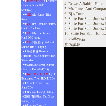
世界初CD化
★
Chet Baker
4. Down A Rabbit Hole
/ Live In Japan 1986
5. Mr. Jones And Compa
Shibuya(CD)
6. Bj’s Tune
CD
★
Ale Nunez / Blue
7. Suite For Sean Jones: I
Room
8. Suite For Sean Jones: 
CD
★
Jim Rotondi Quartet /
9. Suite For Sean Jones:
Out Of The Past
10. Suite For Sean Jone
CD
★
Ulysses Owens Jr. /
Kind Of Grunge
2026年作品
CD
★
関根敏行 Toshiyuki
参考試聴
Sekine Trio / Longing
★平倉初音 Hatsune
Hirakura Trio & Quintet / The
Silent Mask
★Germain Cornet Quintet /
Listen to The Wind(CD)
仏ピアノトリオ
★
Cyril
Benhamou Trio / H.O.T.(CD)
★Murat Ozturk Trio /
Aina(CD)
★Banksia Trio(須川崇志,
林正樹, 石若駿) / The Great
Noon(CD)
★Luca dell’Anna /