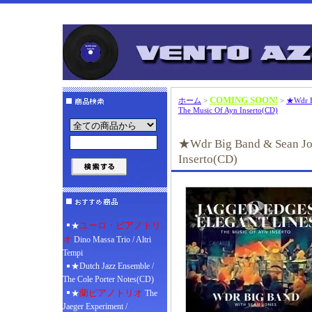
COMING SOON!
ホーム
>
>
★Wdr Bi
The Music Of Ayn Inserto(CD)
★Wdr Big Band & Sean Jon
Inserto(CD)
ユーロ・ピアノトリ
★
オ
Dino Massa Trio / Altri
Tempi
★Dutch Jazz Ensemble /
The Cole Porter Notes(CD)
蘭ピアノトリオ
★
The
Jaeger Experiment /