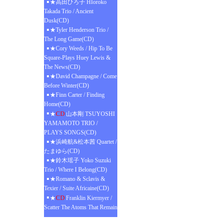
★高田ひろ子 HIoroko
Takada Trio / Ancient
Dusk(CD)
★Tyler Henderson Trio /
The Long Game(CD)
★Cory Weeds / Hip To Be
Square-Plays Huey Lewis &
The News(CD)
★David Champagne / Come
Before Winter(CD)
★Finn Carter / Finding
Home(CD)
CD
★
山本剛 TSUYOSHI
YAMAMOTO TRIO /
PLAYS SONGS(CD)
★浜崎航&松本茜 Quartet /
たまゆら(CD)
★鈴木瑶子 Yoko Suzuki
Trio / Where I Belong(CD)
★Romano & Sclavis &
Texier / Suite Africaine(CD)
CD
★
Franklin Kiermyer /
Scatter The Atoms That Remain