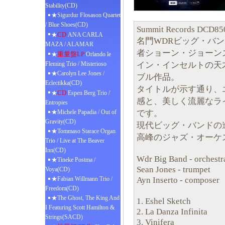
Stability(CD)
★Sigurdur Flosason Quartet
/ Blue Shoes(CD)
Summit Records DCD85
CD
★
ANA CARLA
名門WDRビッグ・バ
MAZA / ALAMAR
者ショーン・ジョーン
重量盤LP
★
Orlando le
イン・インセルトの天
Fleming Trio / Misterioso
★Carolyn Lee Jones /
ブル作品。
Eclectikka(CD)
タイトルが示す通り、
CD
★
Espen Berg Trio /
感と、美しく流麗なラ
Entropies
です。
★Michele Papadia / Out of
Gravity(CD)
現代ビッグ・バンドの
★Tommaso Starace Organ
高峰のジャズ・オーケ
Trio / Live at The Beaver
Inn(CD)
Wdr Big Band - orchestr
★Tineke Postma /
Sean Jones - trumpet
Voya(CD)
Ayn Inserto - composer
★Fabian Willmann Trio /
Freedom(CD)
★The Ghost, The King And
1. Eshel Sketch
I Featuring Scott Hamilton &
2. La Danza Infinita
Strings(SACD)
3. Vinifera