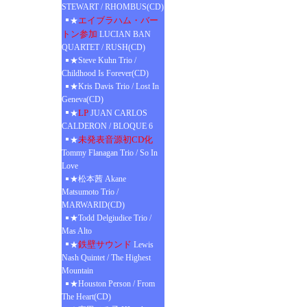
STEWART / RHOMBUS(CD)
エイブラハム・バー
★
トン参加
LUCIAN BAN
QUARTET / RUSH(CD)
★Steve Kuhn Trio /
Childhood Is Forever(CD)
★Kris Davis Trio / Lost In
Geneva(CD)
LP
★
JUAN CARLOS
CALDERON / BLOQUE 6
未発表音源初CD化
★
Tommy Flanagan Trio / So In
Love
★松本茜 Akane
Matsumoto Trio /
MARWARID(CD)
★Todd Delgiudice Trio /
Mas Alto
鉄壁サウンド
★
Lewis
Nash Quintet / The Highest
Mountain
★Houston Person / From
The Heart(CD)