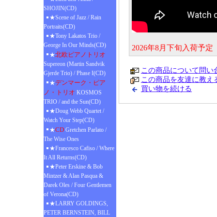
SHOJIN(CD)
★Scene of Jazz / Rain
Portraits(CD)
★Tony Lakatos Trio /
George In Our Minds(CD)
2026年8月下旬入荷予
北欧ピアノトリオ
★
Supereon (Martin Sandvik
この商品について問い
Gjerde Trio) / Phase I(CD)
この商品を友達に教え
デンマーク・ピア
★
買い物を続ける
ノ・トリオ
KOSMOS
TRIO / and the Sun(CD)
★Doug Webb Quartet /
Watch Your Step(CD)
CD
★
Gretchen Parlato /
The Wise Ones
★Francesco Cafiso / Where
It All Returns(CD)
★Peter Erskine & Bob
Mintzer & Alan Pasqua &
Darek Oles / Four Gentlemen
of Verona(CD)
★LARRY GOLDINGS,
PETER BERNSTEIN, BILL