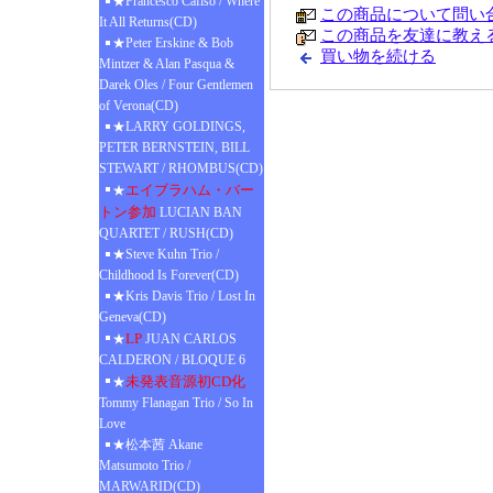
★Francesco Cafiso / Where
この商品について問い
It All Returns(CD)
この商品を友達に教え
★Peter Erskine & Bob
買い物を続ける
Mintzer & Alan Pasqua &
Darek Oles / Four Gentlemen
of Verona(CD)
★LARRY GOLDINGS,
PETER BERNSTEIN, BILL
STEWART / RHOMBUS(CD)
エイブラハム・バー
★
トン参加
LUCIAN BAN
QUARTET / RUSH(CD)
★Steve Kuhn Trio /
Childhood Is Forever(CD)
★Kris Davis Trio / Lost In
Geneva(CD)
LP
★
JUAN CARLOS
CALDERON / BLOQUE 6
未発表音源初CD化
★
Tommy Flanagan Trio / So In
Love
★松本茜 Akane
Matsumoto Trio /
MARWARID(CD)