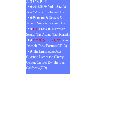
たまゆら(CD)
★鈴木瑶子 Yoko Suzuki
Trio / Where I Belong(CD)
★Romano & Sclavis &
Texier / Suite Africaine(CD)
CD
★
Franklin Kiermyer /
Scatter The Atoms That Remain
NYギタートリオ
★
Shai
Jaschek Trio / Portrait(CD-R)
★The Lighthouse Jazz
Quartet / Live at the Cherry
Center, Carmel-By-The-Sea,
California(CD)