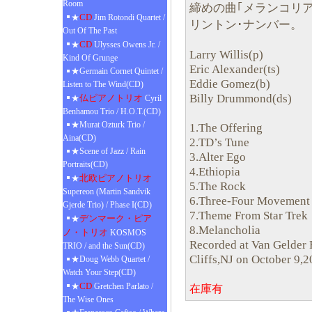
Room
締めの曲｢メランコリ
CD
★
Jim Rotondi Quartet /
リントン･ナンバー。
Out Of The Past
CD
★
Ulysses Owens Jr. /
Larry Willis(p)
Kind Of Grunge
Eric Alexander(ts)
★Germain Cornet Quintet /
Eddie Gomez(b)
Listen to The Wind(CD)
Billy Drummond(ds)
仏ピアノトリオ
★
Cyril
Benhamou Trio / H.O.T.(CD)
★Murat Ozturk Trio /
1.The Offering
Aina(CD)
2.TD’s Tune
★Scene of Jazz / Rain
3.Alter Ego
Portraits(CD)
4.Ethiopia
北欧ピアノトリオ
★
5.The Rock
Supereon (Martin Sandvik
6.Three-Four Movement
Gjerde Trio) / Phase I(CD)
7.Theme From Star Trek
デンマーク・ピア
★
8.Melancholia
ノ・トリオ
KOSMOS
Recorded at Van Gelder
TRIO / and the Sun(CD)
Cliffs,NJ on October 9,
★Doug Webb Quartet /
Watch Your Step(CD)
CD
★
Gretchen Parlato /
在庫有
The Wise Ones