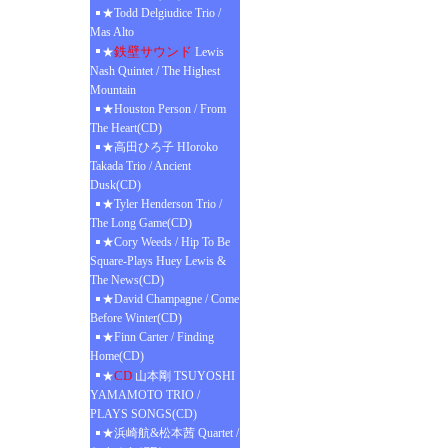
★Todd Delgiudice Trio /
Mas Alto
鉄壁サウンド
★
Lewis
Nash Quintet / The Highest
Mountain
★Houston Person / From
The Heart(CD)
★高田ひろ子 HIoroko
Takada Trio / Ancient
Dusk(CD)
★Tyler Henderson Trio /
The Long Game(CD)
★Cory Weeds / Hip To Be
Square-Plays Huey Lewis &
The News(CD)
★David Champagne / Come
Before Winter(CD)
★Finn Carter / Finding
Home(CD)
CD
★
山本剛 TSUYOSHI
YAMAMOTO TRIO /
PLAYS SONGS(CD)
★浜崎航&松本茜 Quartet /