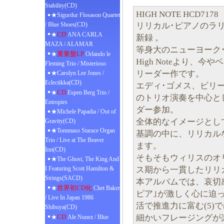
Stability(CD)
HIGH NOTE HCD7178
★Sigurdur Flosason Quartet
リリカル･ピアノのラ
/ Blue Shoes(CD)
CD
★
ANA CARLA
新録 。
MAZA / ALAMAR
等身大のニューヨーク
重量盤LP
★
Orlando le
High Noteより、
Fleming Trio / Misterioso
リーダー作です。
★Carolyn Lee Jones /
Eclectikka(CD)
エディ･ゴメス、ビリ
CD
★
Espen Berg Trio /
のトリオ演奏を中心と
Entropies
ダー参加。
★Michele Papadia / Out of
全体的なイメージとし
Gravity(CD)
★Tommaso Starace Organ
基調の中に、リリカル
Trio / Live at The Beaver
ます。
Inn(CD)
そもそもウィリスのオ
★The Ghost, The King And
ス期から一貫したリリ
I Featuring Scott Hamilton &
Strings(SACD)
本アルバムでは、哀切感
世界初CD化
★
Chet Baker
ピア｣が激しく心に迫
/ Live In Japan 1986
活で推進力に富む(5)
Shibuya(CD)
細かいフレージングが
CD
★
Ale Nunez / Blue