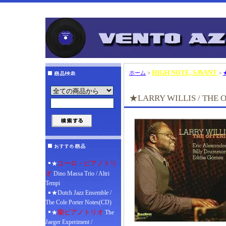
HIGH NOTE, SAVANT
ホーム
>
>
★LARRY WILLIS / THE 
ユーロ・ピアノトリ
★
オ
Dino Massa Trio / Altri
Tempi
★Dutch Jazz Ensemble /
The Cole Porter Notes(CD)
蘭ピアノトリオ
★
The
Jaeger Experiment /