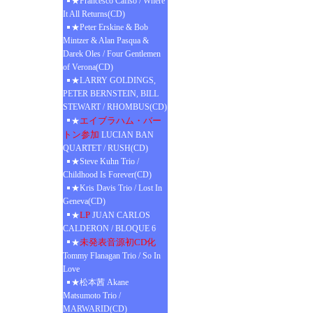
★Francesco Cafiso / Where
It All Returns(CD)
★Peter Erskine & Bob
Mintzer & Alan Pasqua &
Darek Oles / Four Gentlemen
of Verona(CD)
★LARRY GOLDINGS,
PETER BERNSTEIN, BILL
STEWART / RHOMBUS(CD)
エイブラハム・バー
★
トン参加
LUCIAN BAN
QUARTET / RUSH(CD)
★Steve Kuhn Trio /
Childhood Is Forever(CD)
★Kris Davis Trio / Lost In
Geneva(CD)
LP
★
JUAN CARLOS
CALDERON / BLOQUE 6
未発表音源初CD化
★
Tommy Flanagan Trio / So In
Love
★松本茜 Akane
Matsumoto Trio /
MARWARID(CD)