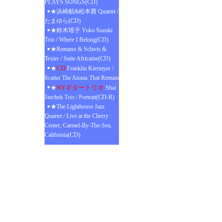
PLAYS SONGS(CD)
★浜崎航&松本茜 Quartet /
たまゆら(CD)
★鈴木瑶子 Yoko Suzuki
Trio / Where I Belong(CD)
★Romano & Sclavis &
Texier / Suite Africaine(CD)
CD
★
Franklin Kiermyer /
Scatter The Atoms That Remain
NYギタートリオ
★
Shai
Jaschek Trio / Portrait(CD-R)
★The Lighthouse Jazz
Quartet / Live at the Cherry
Center, Carmel-By-The-Sea,
California(CD)