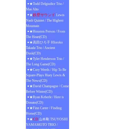
★Todd Delgiudice Trio /
Mas Alto
鉄壁サウンド
★
Lewis
Nash Quintet / The Highest
Mountain
★Houston Person / From
The Heart(CD)
★高田ひろ子 HIoroko
Takada Trio / Ancient
Dusk(CD)
★Tyler Henderson Trio /
The Long Game(CD)
★Cory Weeds / Hip To Be
Square-Plays Huey Lewis &
The News(CD)
★David Champagne / Come
Before Winter(CD)
★Ryan Keberle / Here is
Donato(CD)
★Finn Carter / Finding
Home(CD)
CD
★
山本剛 TSUYOSHI
YAMAMOTO TRIO /