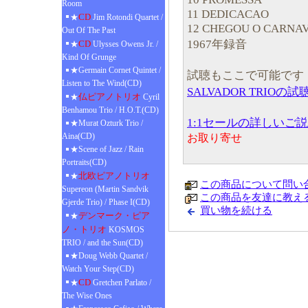
Room
11 DEDICACAO
CD
★
Jim Rotondi Quartet /
12 CHEGOU O CARNA
Out Of The Past
1967年録音
CD
★
Ulysses Owens Jr. /
Kind Of Grunge
★Germain Cornet Quintet /
試聴もここで可能です
Listen to The Wind(CD)
SALVADOR TRIOの試
仏ピアノトリオ
★
Cyril
Benhamou Trio / H.O.T.(CD)
1:1セールの詳しいご
★Murat Ozturk Trio /
Aina(CD)
お取り寄せ
★Scene of Jazz / Rain
Portraits(CD)
北欧ピアノトリオ
★
この商品について問い
Supereon (Martin Sandvik
この商品を友達に教え
Gjerde Trio) / Phase I(CD)
買い物を続ける
デンマーク・ピア
★
ノ・トリオ
KOSMOS
TRIO / and the Sun(CD)
★Doug Webb Quartet /
Watch Your Step(CD)
CD
★
Gretchen Parlato /
The Wise Ones