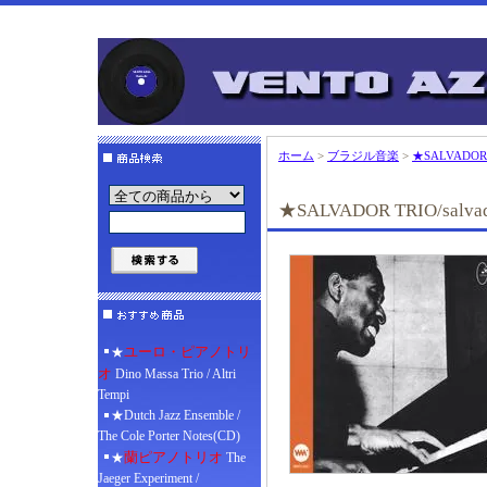
ホーム
>
ブラジル音楽
>
★SALVADOR TR
★SALVADOR TRIO/salvado
ユーロ・ピアノトリ
★
オ
Dino Massa Trio / Altri
Tempi
★Dutch Jazz Ensemble /
The Cole Porter Notes(CD)
蘭ピアノトリオ
★
The
Jaeger Experiment /