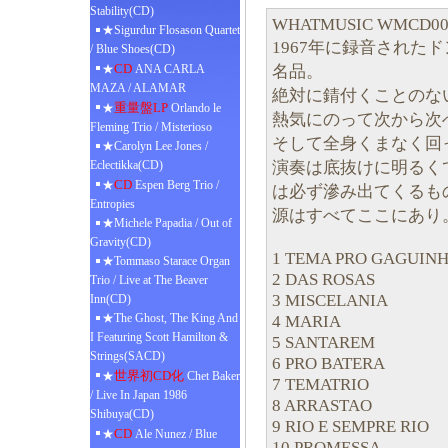
Stability(CD)
WHATMUSIC WMCD00
★Sigurdur Flosason Quartet
1967年に録音された
/ Blue Shoes(CD)
CD
名品。
★
ANA CARLA
MAZA / ALAMAR
絶対に錆付くことのな
重量盤LP
★
Orlando le
熱気にのって次から次
Fleming Trio / Misterioso
そして全身くまなく回
★Carolyn Lee Jones /
演奏は底抜けに明るく
Eclectikka(CD)
CD
★
Espen Berg Trio /
は必ず滲み出てくるも
Entropies
源はすべてここにあり
★Michele Papadia / Out of
Gravity(CD)
1 TEMA PRO GAGUIN
★Tommaso Starace Organ
2 DAS ROSAS
Trio / Live at The Beaver
3 MISCELANIA
Inn(CD)
★The Ghost, The King And
4 MARIA
I Featuring Scott Hamilton &
5 SANTAREM
Strings(SACD)
6 PRO BATERA
世界初CD化
★
Chet Baker
7 TEMATRIO
/ Live In Japan 1986
8 ARRASTAO
Shibuya(CD)
9 RIO E SEMPRE RIO
CD
★
Ale Nunez / Blue
10 PROMESSA