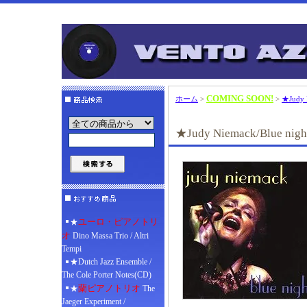
COMING SOON!
ホーム
>
>
★Judy N
★Judy Niemack/Blue nigh
ユーロ・ピアノトリ
★
オ
Dino Massa Trio / Altri
Tempi
★Dutch Jazz Ensemble /
The Cole Porter Notes(CD)
蘭ピアノトリオ
★
The
Jaeger Experiment /