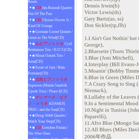
Room
Dennis Irwin(b)
CD
★
Jim Rotondi Quartet /
Victor Lewis(ds)
Out Of The Past
Gary Bartz(as, ss)
CD
★
Ulysses Owens Jr. /
Don Sickler(tp,flh)
Kind Of Grunge
★Germain Cornet Quintet /
1.I Ain't Got Nothin' bu
Listen to The Wind(CD)
仏ピアノトリオ
★
Cyril
George),
Benhamou Trio / H.O.T.(CD)
2.Bluesette (Toots Thie
★Murat Ozturk Trio /
3.Blue (Joni Mitchell),
Aina(CD)
4.Interplay (Bill Evans-
★Scene of Jazz / Rain
5.Moanin' (Bobby Timmo
Portraits(CD)
6.Blue in Green (Miles 
北欧ピアノトリオ
★
7.A Crazy Song to Sing 
Supereon (Martin Sandvik
Niemack),
Gjerde Trio) / Phase I(CD)
8.Lullaby of the Leaves 
デンマーク・ピア
★
9.In a Sentimental Mood 
ノ・トリオ
KOSMOS
10.Night in Tunisia (Joh
TRIO / and the Sun(CD)
★Doug Webb Quartet /
Paparelli),
Watch Your Step(CD)
11.Afro Blue (Mongo San
CD
★
Gretchen Parlato /
12.All Blues (Miles Davi
The Wise Ones
2006年作品