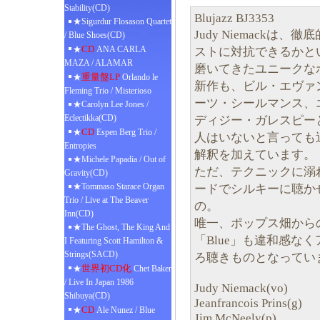
Stability(CD)
Blujazz BJ3353
★Sigurdur Flosason Quartet
Judy Niemack
/ Blue Shoes(CD)
CD
★
ANA CARLA
ストに対抗できるかと
MAZA / ALAMAR
磨いてきたユニークな
重量盤LP
★
Orlando le
新作も、ビル・エヴァ
Fleming Trio / Misterioso
ーツ・シールマンス、
★Carolyn Lee Jones /
Eclectikka(CD)
ディジー・ガレスピー
CD
★
Espen Berg Trio /
人はいないと言っても
Entropies
解釈を加えています。
★Michele Papadia / Out of
ただ、テクニックに溺
Gravity(CD)
★Tommaso Starace Organ
ードでシルキーに聴か
Trio / Live at The Beaver
の。
Inn(CD)
唯一、ポップス畑から
★The Ghost, The King And
「Blue」も違和感な
I Featuring Scott Hamilton &
Strings(SACD)
ろ聴きものとなってい
世界初CD化
★
Chet Baker
/ Live In Japan 1986
Judy Niemack(vo)
Shibuya(CD)
Jeanfrancois Prins(g)
CD
★
Ale Nunez / Blue
Jim McNeely(p)