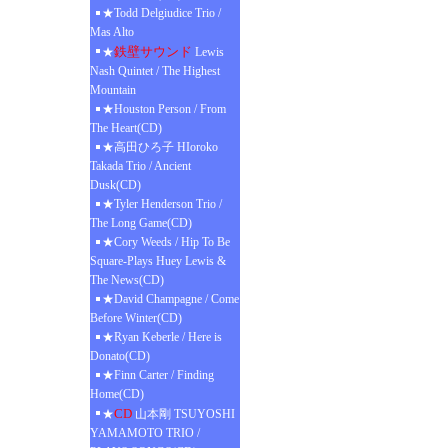
★Todd Delgiudice Trio /
Mas Alto
鉄壁サウンド
★
Lewis
Nash Quintet / The Highest
Mountain
★Houston Person / From
The Heart(CD)
★高田ひろ子 HIoroko
Takada Trio / Ancient
Dusk(CD)
★Tyler Henderson Trio /
The Long Game(CD)
★Cory Weeds / Hip To Be
Square-Plays Huey Lewis &
The News(CD)
★David Champagne / Come
Before Winter(CD)
★Ryan Keberle / Here is
Donato(CD)
★Finn Carter / Finding
Home(CD)
CD
★
山本剛 TSUYOSHI
YAMAMOTO TRIO /