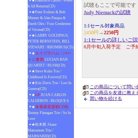
★Francesco Cafiso / Where
試聴もここで可能です
It All Returns(CD)
Judy Niemackの試聴
★Peter Erskine & Bob
Mintzer & Alan Pasqua &
Darek Oles / Four Gentlemen
1:1セール対象商品
of Verona(CD)
→
2450円
2250円
★LARRY GOLDINGS,
1:1セールの詳しいご
PETER BERNSTEIN, BILL
6月中旬入荷予定 ご予
STEWART / RHOMBUS(CD)
エイブラハム・バー
★
トン参加
LUCIAN BAN
QUARTET / RUSH(CD)
★Steve Kuhn Trio /
Childhood Is Forever(CD)
★Kris Davis Trio / Lost In
この商品について問い
Geneva(CD)
この商品を友達に教え
LP
★
JUAN CARLOS
買い物を続ける
CALDERON / BLOQUE 6
未発表音源初CD化
★
Tommy Flanagan Trio / So In
Love
★松本茜 Akane
Matsumoto Trio /
MARWARID(CD)