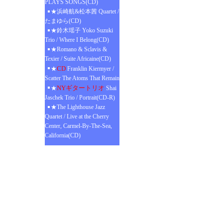
PLAYS SONGS(CD)
★浜崎航&松本茜 Quartet /
たまゆら(CD)
★鈴木瑶子 Yoko Suzuki
Trio / Where I Belong(CD)
★Romano & Sclavis &
Texier / Suite Africaine(CD)
CD
★
Franklin Kiermyer /
Scatter The Atoms That Remain
NYギタートリオ
★
Shai
Jaschek Trio / Portrait(CD-R)
★The Lighthouse Jazz
Quartet / Live at the Cherry
Center, Carmel-By-The-Sea,
California(CD)