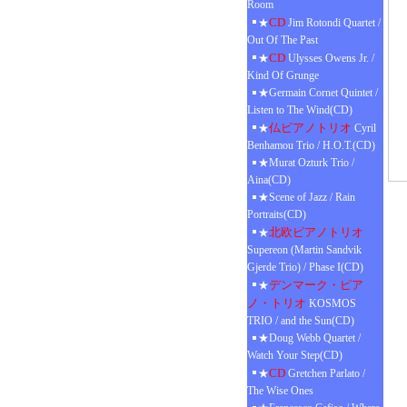
Room
CD
★
Jim Rotondi Quartet /
Out Of The Past
CD
★
Ulysses Owens Jr. /
Kind Of Grunge
★Germain Cornet Quintet /
Listen to The Wind(CD)
仏ピアノトリオ
★
Cyril
Benhamou Trio / H.O.T.(CD)
★Murat Ozturk Trio /
Aina(CD)
★Scene of Jazz / Rain
Portraits(CD)
北欧ピアノトリオ
★
Supereon (Martin Sandvik
Gjerde Trio) / Phase I(CD)
デンマーク・ピア
★
ノ・トリオ
KOSMOS
TRIO / and the Sun(CD)
★Doug Webb Quartet /
Watch Your Step(CD)
CD
★
Gretchen Parlato /
The Wise Ones