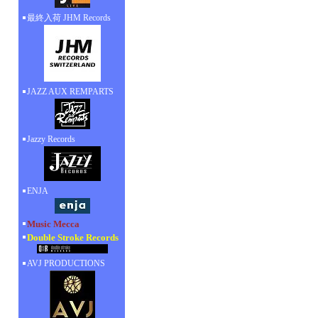
最終入荷 JHM Records
JAZZ AUX REMPARTS
Jazzy Records
ENJA
Music Mecca
Double Stroke Records
AVJ PRODUCTIONS