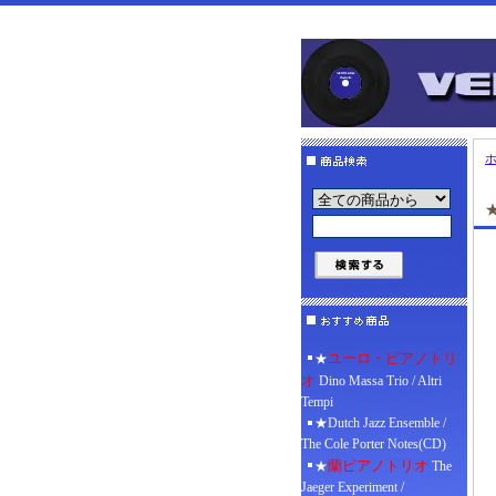
★
ユーロ・ピアノトリ
★
オ
Dino Massa Trio / Altri
Tempi
★Dutch Jazz Ensemble /
The Cole Porter Notes(CD)
蘭ピアノトリオ
★
The
Jaeger Experiment /