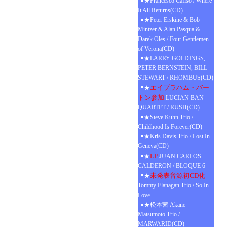
★Francesco Cafiso / Where
It All Returns(CD)
★Peter Erskine & Bob
Mintzer & Alan Pasqua &
Darek Oles / Four Gentlemen
of Verona(CD)
★LARRY GOLDINGS,
PETER BERNSTEIN, BILL
STEWART / RHOMBUS(CD)
エイブラハム・バー
★
トン参加
LUCIAN BAN
QUARTET / RUSH(CD)
★Steve Kuhn Trio /
Childhood Is Forever(CD)
★Kris Davis Trio / Lost In
Geneva(CD)
LP
★
JUAN CARLOS
CALDERON / BLOQUE 6
未発表音源初CD化
★
Tommy Flanagan Trio / So In
Love
★松本茜 Akane
Matsumoto Trio /
MARWARID(CD)