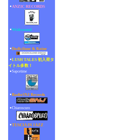
ANZIC RECORDS
Widesound
Dodicilune & Koine
LUSH TALES 初入荷タ
イトル多数！
Sapcetime
RadioSNJ Records
Chiaroscuro
TUSCIA IN JAZZ