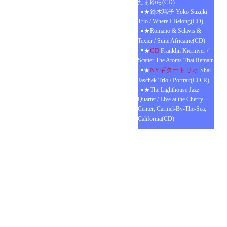
たまゆら(CD)
★鈴木瑶子 Yoko Suzuki
Trio / Where I Belong(CD)
★Romano & Sclavis &
Texier / Suite Africaine(CD)
CD
★
Franklin Kiermyer /
Scatter The Atoms That Remain
NYギタートリオ
★
Shai
Jaschek Trio / Portrait(CD-R)
★The Lighthouse Jazz
Quartet / Live at the Cherry
Center, Carmel-By-The-Sea,
California(CD)