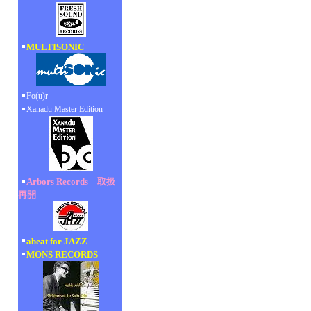
MULTISONIC
Fo(u)r
Xanadu Master Edition
Arbors Records 取扱
再開
abeat for JAZZ
MONS RECORDS