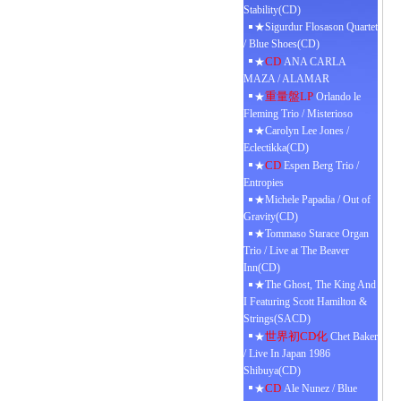
Stability(CD)
★Sigurdur Flosason Quartet
/ Blue Shoes(CD)
CD
★
ANA CARLA
MAZA / ALAMAR
重量盤LP
★
Orlando le
Fleming Trio / Misterioso
★Carolyn Lee Jones /
Eclectikka(CD)
CD
★
Espen Berg Trio /
Entropies
★Michele Papadia / Out of
Gravity(CD)
★Tommaso Starace Organ
Trio / Live at The Beaver
Inn(CD)
★The Ghost, The King And
I Featuring Scott Hamilton &
Strings(SACD)
世界初CD化
★
Chet Baker
/ Live In Japan 1986
Shibuya(CD)
CD
★
Ale Nunez / Blue