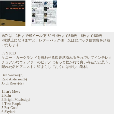
送料は、2枚まで郵メール便180円 4枚まで340円 6枚まで480円
7枚以上になりますと、レターパック便 又は郵パック便実費を頂戴
いたします。
FSNT013
ケニー・カークランドを思わせる疾走感溢れるそれでいてインテレク
チュアルなウォツァーのピアノはもっと聴かれて良い存在だと思う。
隠れた名ピアニストに留まらしておくには惜しい逸材。
Ben Waltzer(p)
Reid Anderson(b)
Jordi Rossy(ds)
1.Ian's Move
2.Rain
3.Bright Mississippi
4.Two People
5.For Good
6.Skylark