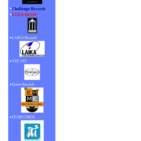
Challenge Records
EGEA MUSIC
LAIKA Records
VEE JAY
Emme Records
ITI RECORDS