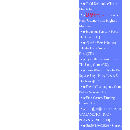
★Todd Delgiudice Trio /
Mas Alto
鉄壁サウンド
★
Lewis
Nash Quintet / The Highest
Mountain
★Houston Person / From
The Heart(CD)
★高田ひろ子 HIoroko
Takada Trio / Ancient
Dusk(CD)
★Tyler Henderson Trio /
The Long Game(CD)
★Cory Weeds / Hip To Be
Square-Plays Huey Lewis &
The News(CD)
★David Champagne / Come
Before Winter(CD)
★Finn Carter / Finding
Home(CD)
CD
★
山本剛 TSUYOSHI
YAMAMOTO TRIO /
PLAYS SONGS(CD)
★浜崎航&松本茜 Quartet /