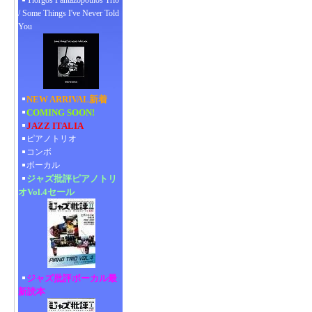
Yiorgos Pantazopoulos Trio
/ Some Things I've Never Told
You
NEW ARRIVAL新着
COMING SOON!
JAZZ ITALIA
ピアノトリオ
コンボ
ボーカル
ジャズ批評ピアノトリ
オVol.4セール
ジャズ批評ボーカル最
新読本