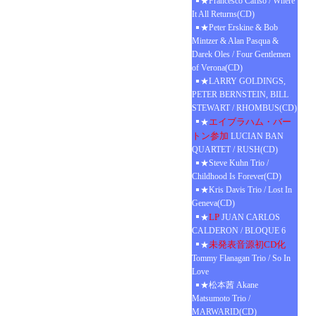
★Francesco Cafiso / Where
It All Returns(CD)
★Peter Erskine & Bob
Mintzer & Alan Pasqua &
Darek Oles / Four Gentlemen
of Verona(CD)
★LARRY GOLDINGS,
PETER BERNSTEIN, BILL
STEWART / RHOMBUS(CD)
エイブラハム・バー
★
トン参加
LUCIAN BAN
QUARTET / RUSH(CD)
★Steve Kuhn Trio /
Childhood Is Forever(CD)
★Kris Davis Trio / Lost In
Geneva(CD)
LP
★
JUAN CARLOS
CALDERON / BLOQUE 6
未発表音源初CD化
★
Tommy Flanagan Trio / So In
Love
★松本茜 Akane
Matsumoto Trio /
MARWARID(CD)