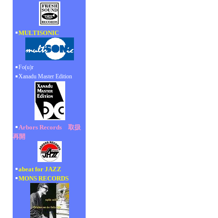
MULTISONIC
Fo(u)r
Xanadu Master Edition
Arbors Records 取扱
再開
abeat for JAZZ
MONS RECORDS