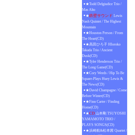
★Todd Delgiudice Trio /
Mas Alto
鉄壁サウンド
★
Lewis
Nash Quintet / The Highest
Mountain
★Houston Person / From
The Heart(CD)
★高田ひろ子 HIoroko
Takada Trio / Ancient
Dusk(CD)
★Tyler Henderson Trio /
The Long Game(CD)
★Cory Weeds / Hip To Be
Square-Plays Huey Lewis &
The News(CD)
★David Champagne / Come
Before Winter(CD)
★Finn Carter / Finding
Home(CD)
CD
★
山本剛 TSUYOSHI
YAMAMOTO TRIO /
PLAYS SONGS(CD)
★浜崎航&松本茜 Quartet /