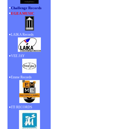
Challenge Records
EGEA MUSIC
LAIKA Records
VEE JAY
Emme Records
ITI RECORDS