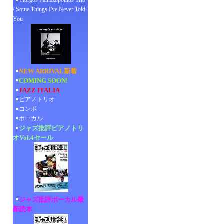
Yiorgos Pantazopoulos Trio
/ Some Things I've Never Told
You
NEW ARRIVAL新着
COMING SOON!
JAZZ ITALIA
ピアノトリオ
コンボ
ボーカル
ジャズ批評ピアノトリ
オVol.4セール
ジャズ批評ボーカル最
新読本