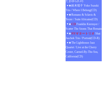
たまゆら(CD)
★鈴木瑶子 Yoko Suzuki
Trio / Where I Belong(CD)
★Romano & Sclavis &
Texier / Suite Africaine(CD)
CD
★
Franklin Kiermyer /
Scatter The Atoms That Remain
NYギタートリオ
★
Shai
Jaschek Trio / Portrait(CD-R)
★The Lighthouse Jazz
Quartet / Live at the Cherry
Center, Carmel-By-The-Sea,
California(CD)