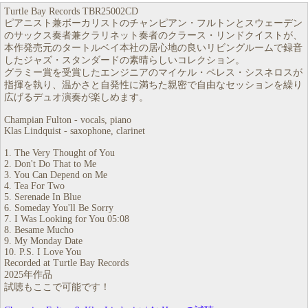
Turtle Bay Records TBR25002CD
ピアニスト兼ボーカリストのチャンピアン・フルトンとスウェーデン
のサックス奏者兼クラリネット奏者のクラース・リンドクイストが、
本作発売元のタートルベイ本社の居心地の良いリビングルームで録音
したジャズ・スタンダードの素晴らしいコレクション。
グラミー賞を受賞したエンジニアのマイケル・ペレス・シスネロスが
指揮を執り、温かさと自発性に満ちた親密で自由なセッションを繰り
広げるデュオ演奏が楽しめます。
Champian Fulton - vocals, piano
Klas Lindquist - saxophone, clarinet
1. The Very Thought of You
2. Don't Do That to Me
3. You Can Depend on Me
4. Tea For Two
5. Serenade In Blue
6. Someday You'll Be Sorry
7. I Was Looking for You 05:08
8. Besame Mucho
9. My Monday Date
10. P.S. I Love You
Recorded at Turtle Bay Records
2025年作品
試聴もここで可能です！