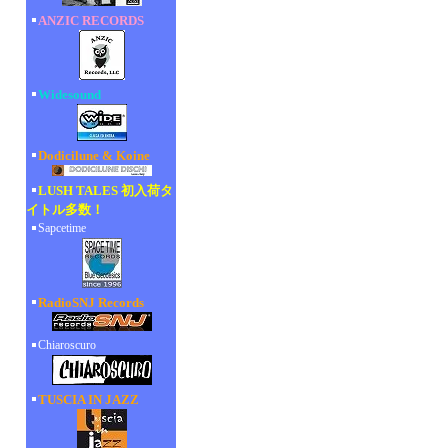
ANZIC RECORDS
Widesound
Dodicilune & Koine
LUSH TALES 初入荷タ
イトル多数！
Sapcetime
RadioSNJ Records
Chiaroscuro
TUSCIA IN JAZZ