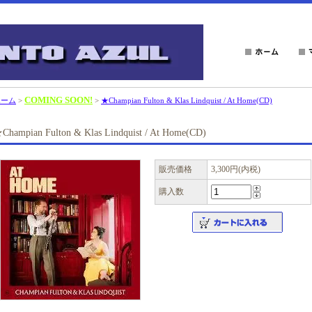
COMING SOON!
ホーム
>
>
★Champian Fulton & Klas Lindquist / At Home(CD)
Champian Fulton & Klas Lindquist / At Home(CD)
販売価格
3,300円(内税)
購入数