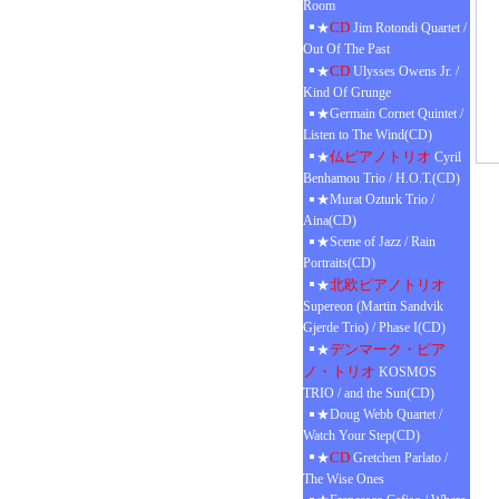
Room
CD
★
Jim Rotondi Quartet /
Out Of The Past
CD
★
Ulysses Owens Jr. /
Kind Of Grunge
★Germain Cornet Quintet /
Listen to The Wind(CD)
仏ピアノトリオ
★
Cyril
Benhamou Trio / H.O.T.(CD)
★Murat Ozturk Trio /
Aina(CD)
★Scene of Jazz / Rain
Portraits(CD)
北欧ピアノトリオ
★
Supereon (Martin Sandvik
Gjerde Trio) / Phase I(CD)
デンマーク・ピア
★
ノ・トリオ
KOSMOS
TRIO / and the Sun(CD)
★Doug Webb Quartet /
Watch Your Step(CD)
CD
★
Gretchen Parlato /
The Wise Ones