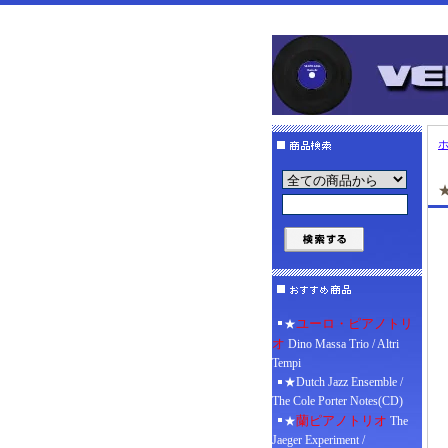
★
ユーロ・ピアノトリ
★
オ
Dino Massa Trio / Altri
Tempi
★Dutch Jazz Ensemble /
The Cole Porter Notes(CD)
蘭ピアノトリオ
★
The
Jaeger Experiment /