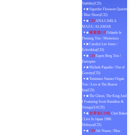
Stability(CD)
★Sigurdur Flosason Quartet
/ Blue Shoes(CD)
CD
★
ANA CARLA
MAZA / ALAMAR
重量盤LP
★
Orlando le
Fleming Trio / Misterioso
★Carolyn Lee Jones /
Eclectikka(CD)
CD
★
Espen Berg Trio /
Entropies
★Michele Papadia / Out of
Gravity(CD)
★Tommaso Starace Organ
Trio / Live at The Beaver
Inn(CD)
★The Ghost, The King And
I Featuring Scott Hamilton &
Strings(SACD)
世界初CD化
★
Chet Baker
/ Live In Japan 1986
Shibuya(CD)
CD
★
Ale Nunez / Blue