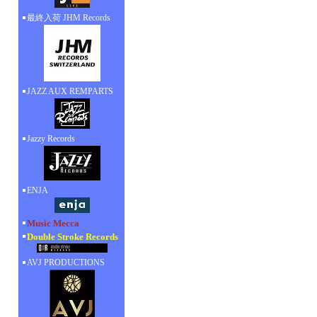
最終入荷 JHM Records
JAZZ AUX REMPARTS
Jazzy Records
ENJA
Music Mecca
Double Stroke Records
AVJ PRODUCTIONS