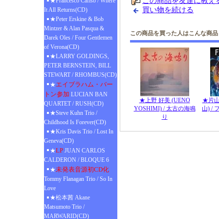
この商品を友達に教え
★Francesco Cafiso / Where
買い物を続ける
It All Returns(CD)
★Peter Erskine & Bob
Mintzer & Alan Pasqua &
この商品を買った人はこんな商品
Darek Oles / Four Gentlemen
of Verona(CD)
★LARRY GOLDINGS,
PETER BERNSTEIN, BILL
STEWART / RHOMBUS(CD)
エイブラハム・バー
★
トン参加
LUCIAN BAN
★上野 好美 (UENO
★片
QUARTET / RUSH(CD)
YOSHIMI) / 太古の海鳴
山) 
★Steve Kuhn Trio /
り
Childhood Is Forever(CD)
★Kris Davis Trio / Lost In
Geneva(CD)
LP
★
JUAN CARLOS
CALDERON / BLOQUE 6
未発表音源初CD化
★
Tommy Flanagan Trio / So In
Love
★松本茜 Akane
Matsumoto Trio /
MARWARID(CD)