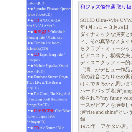
Stability(CD)
和ジャズ傑作選 取り
★Sigurdur Flosason Quartet
/ Blue Shoes(CD)
SOLID Ultra-Vyb
CD
★
ANA CARLA
MAZA / ALAMAR
年1月15日～３月29日
重量盤LP
★
Orlando le
ダイナミックな演奏と
Fleming Trio / Misterioso
ィ、その真摯なスタイ
★Carolyn Lee Jones /
らクラブ・ミュージッ
Eclectikka(CD)
CD
★
Espen Berg Trio /
ピアニスト、板橋文夫
Entropies
ディスコグラフィー的に
★Michele Papadia / Out of
「濤」がデビュー作品
Gravity(CD)
前の録音になりため実
★Tommaso Starace Organ
Trio / Live at The Beaver
けもできるかと思いま
Inn(CD)
ハードバップ名演"jump
★The Ghost, The King And
奏される"my funny 
I Featuring Scott Hamilton &
ースがピアノを演奏し
Strings(SACD)
世界初CD化
★
Chet Baker
演"rise and shi
/ Live In Japan 1986
録
Shibuya(CD)
1975年「アケタの店
CD
★
Ale Nunez / Blue