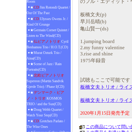
のフル・エディット・
Room
CD
★
Jim Rotondi Quartet /
Out Of The Past
板橋文夫(p)
CD
★
Ulysses Owens Jr. /
早川岳晴(b)
Kind Of Grunge
亀山賢一(ds)
★Germain Cornet Quintet /
Listen to The Wind(CD)
1.jumping board
仏ピアノトリオ
★
Cyril
2.my funny valentine
Benhamou Trio / H.O.T.(CD)
★Murat Ozturk Trio /
3.rise and shine
Aina(CD)
1975年録音
★Scene of Jazz / Rain
Portraits(CD)
北欧ピアノトリオ
★
試聴もここで可能です
Supereon (Martin Sandvik
板橋文夫トリオ / ラ
Gjerde Trio) / Phase I(CD)
デンマーク・ピア
★
ノ・トリオ
KOSMOS
板橋文夫トリオ / ラ
TRIO / and the Sun(CD)
★Doug Webb Quartet /
2020年1月15日発売
Watch Your Step(CD)
CD
★
Gretchen Parlato /
この商品について問い
The Wise Ones