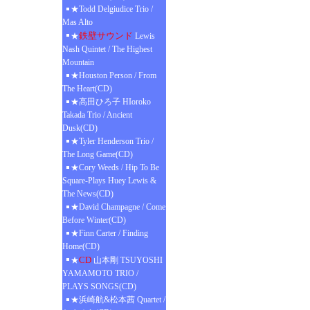
★Todd Delgiudice Trio /
Mas Alto
鉄壁サウンド
★
Lewis
Nash Quintet / The Highest
Mountain
★Houston Person / From
The Heart(CD)
★高田ひろ子 HIoroko
Takada Trio / Ancient
Dusk(CD)
★Tyler Henderson Trio /
The Long Game(CD)
★Cory Weeds / Hip To Be
Square-Plays Huey Lewis &
The News(CD)
★David Champagne / Come
Before Winter(CD)
★Finn Carter / Finding
Home(CD)
CD
★
山本剛 TSUYOSHI
YAMAMOTO TRIO /
PLAYS SONGS(CD)
★浜崎航&松本茜 Quartet /