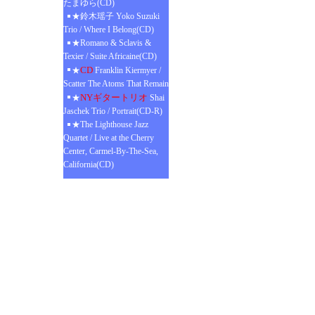
たまゆら(CD)
★鈴木瑶子 Yoko Suzuki
Trio / Where I Belong(CD)
★Romano & Sclavis &
Texier / Suite Africaine(CD)
CD
★
Franklin Kiermyer /
Scatter The Atoms That Remain
NYギタートリオ
★
Shai
Jaschek Trio / Portrait(CD-R)
★The Lighthouse Jazz
Quartet / Live at the Cherry
Center, Carmel-By-The-Sea,
California(CD)