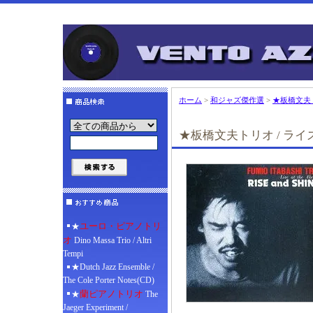
ホーム
>
和ジャズ傑作選
>
★板橋文夫ト
★板橋文夫トリオ / ライ
ユーロ・ピアノトリ
★
オ
Dino Massa Trio / Altri
Tempi
★Dutch Jazz Ensemble /
The Cole Porter Notes(CD)
蘭ピアノトリオ
★
The
Jaeger Experiment /