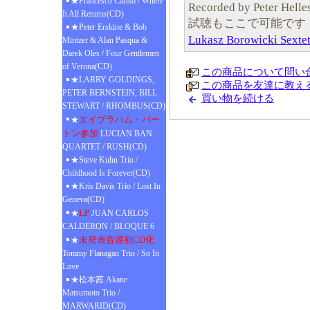
★Francesco Cafiso / Where
Recorded by Peter Helles
It All Returns(CD)
試聴もここで可能です
★Peter Erskine & Bob
Lukasz Borowicki Sex
Mintzer & Alan Pasqua &
Darek Oles / Four Gentlemen
of Verona(CD)
この商品について問い
★LARRY GOLDINGS,
この商品を友達に教え
PETER BERNSTEIN, BILL
買い物を続ける
STEWART / RHOMBUS(CD)
エイブラハム・バー
★
トン参加
LUCIAN BAN
QUARTET / RUSH(CD)
★Steve Kuhn Trio /
Childhood Is Forever(CD)
★Kris Davis Trio / Lost In
Geneva(CD)
LP
★
JUAN CARLOS
CALDERON / BLOQUE 6
未発表音源初CD化
★
Tommy Flanagan Trio / So In
Love
★松本茜 Akane
Matsumoto Trio /
MARWARID(CD)