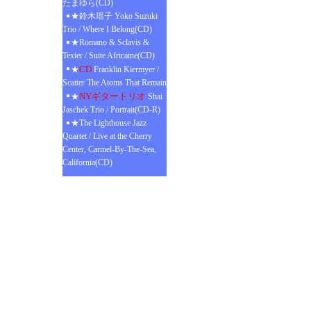
たまゆら(CD)
★鈴木瑶子 Yoko Suzuki
Trio / Where I Belong(CD)
★Romano & Sclavis &
Texier / Suite Africaine(CD)
CD
★
Franklin Kiermyer /
Scatter The Atoms That Remain
NYギタートリオ
★
Shai
Jaschek Trio / Portrait(CD-R)
★The Lighthouse Jazz
Quartet / Live at the Cherry
Center, Carmel-By-The-Sea,
California(CD)