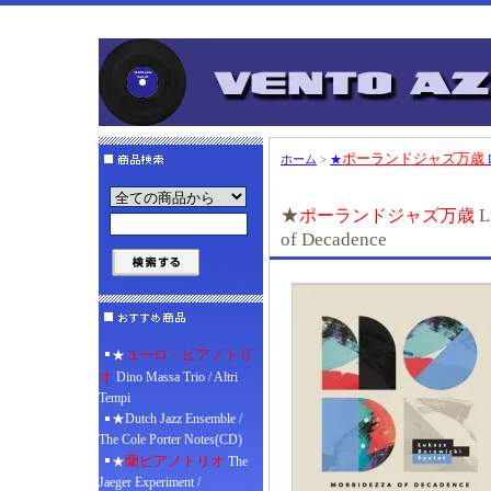
ポーランドジャズ万歳
ホーム
>
★
★
L
ポーランドジャズ万歳
of Decadence
ユーロ・ピアノトリ
★
オ
Dino Massa Trio / Altri
Tempi
★Dutch Jazz Ensemble /
The Cole Porter Notes(CD)
蘭ピアノトリオ
★
The
Jaeger Experiment /