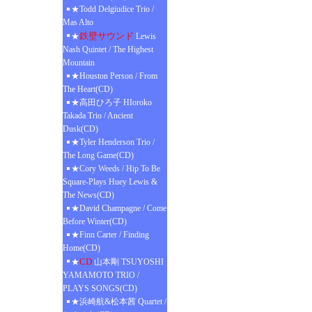
★Todd Delgiudice Trio /
Mas Alto
鉄壁サウンド
★
Lewis
Nash Quintet / The Highest
Mountain
★Houston Person / From
The Heart(CD)
★高田ひろ子 HIoroko
Takada Trio / Ancient
Dusk(CD)
★Tyler Henderson Trio /
The Long Game(CD)
★Cory Weeds / Hip To Be
Square-Plays Huey Lewis &
The News(CD)
★David Champagne / Come
Before Winter(CD)
★Finn Carter / Finding
Home(CD)
CD
★
山本剛 TSUYOSHI
YAMAMOTO TRIO /
PLAYS SONGS(CD)
★浜崎航&松本茜 Quartet /