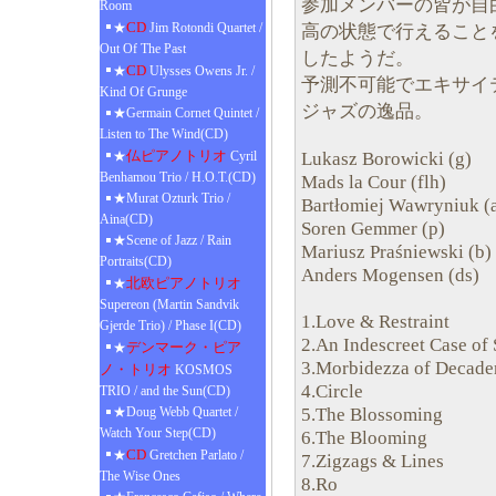
参加メンバーの皆が自
Room
CD
★
Jim Rotondi Quartet /
高の状態で行えること
Out Of The Past
したようだ。
CD
★
Ulysses Owens Jr. /
予測不可能でエキサイ
Kind Of Grunge
ジャズの逸品。
★Germain Cornet Quintet /
Listen to The Wind(CD)
仏ピアノトリオ
Lukasz Borowicki (g)
★
Cyril
Benhamou Trio / H.O.T.(CD)
Mads la Cour (flh)
★Murat Ozturk Trio /
Bartłomiej Wawryniuk (
Aina(CD)
Soren Gemmer (p)
★Scene of Jazz / Rain
Mariusz Praśniewski (b)
Portraits(CD)
Anders Mogensen (ds)
北欧ピアノトリオ
★
Supereon (Martin Sandvik
1.Love & Restraint
Gjerde Trio) / Phase I(CD)
2.An Indescreet Case of
デンマーク・ピア
★
3.Morbidezza of Decade
ノ・トリオ
KOSMOS
4.Circle
TRIO / and the Sun(CD)
5.The Blossoming
★Doug Webb Quartet /
Watch Your Step(CD)
6.The Blooming
CD
★
Gretchen Parlato /
7.Zigzags & Lines
The Wise Ones
8.Ro