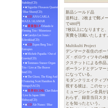
Stability(CD)
★Sigurdur Flosason Quartet
新品シールド品
/ Blue Shoes(CD)
CD
★
ANA CARLA
送料は、2枚まで郵メール
MAZA / ALAMAR
で480円
重量盤LP
★
Orlando le
7枚以上になりますと
Fleming Trio / Misterioso
実費を頂戴いたします
★Carolyn Lee Jones /
Eclectikka(CD)
CD
★
Espen Berg Trio /
Multikulti Project
Entropies
デンマーク在住のポー
★Michele Papadia / Out of
ズ・ボロウィツキの4
Gravity(CD)
クステットによる作品
★Tommaso Starace Organ
Trio / Live at The Beaver
ポーランドとデンマー
Inn(CD)
になっている。
★The Ghost, The King And
モダンクリエイティブ
I Featuring Scott Hamilton &
視する彼は、このセッ
Strings(SACD)
世界初CD化
★
Chet Baker
ミュージシャン全員が
/ Live In Japan 1986
わらず、録音当日スタ
Shibuya(CD)
とを知ったという。
CD
★
Ale Nunez / Blue