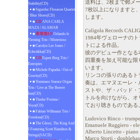
送料は、2枚まで郵メール
Stability(CD)
7枚以上になりますと
★Sigurdur Flosason Quartet
/ Blue Shoes(CD)
します。
CD
★
ANA CARLA
MAZA / ALAMAR
Caligola Records CAL
重量盤LP
★
Orlando le
1984年ヴェローナ
Fleming Trio / Misterioso
トによる作品。
★Carolyn Lee Jones /
Eclectikka(CD)
彼のデビュー作となる
CD
★
Espen Berg Trio /
四重奏を加え可能な限
Entropies
います。
★Michele Papadia / Out of
リンコの張りのあるト
Gravity(CD)
★Tommaso Starace Organ
奏は、エマヌエーレ・
Trio / Live at The Beaver
ストや、ザ・バッド・
Inn(CD)
トルを向けながら、オ
★Tineke Postma /
ており聴きものである
Voya(CD)
★Fabian Willmann Trio /
Freedom(CD)
Ludovico Rinco - trumpe
★The Ghost, The King And
Emanuele Ruggiero - elec
I Featuring Scott Hamilton &
Alberto Lincetto - piano
Strings(SACD)
Marco Storti - doublebas