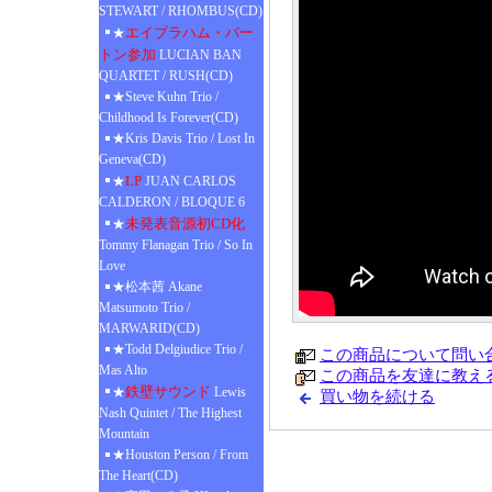
STEWART / RHOMBUS(CD)
エイブラハム・バー
★
トン参加
LUCIAN BAN
QUARTET / RUSH(CD)
★Steve Kuhn Trio /
Childhood Is Forever(CD)
★Kris Davis Trio / Lost In
Geneva(CD)
LP
★
JUAN CARLOS
CALDERON / BLOQUE 6
未発表音源初CD化
★
Tommy Flanagan Trio / So In
Love
★松本茜 Akane
Matsumoto Trio /
MARWARID(CD)
★Todd Delgiudice Trio /
この商品について問い
Mas Alto
この商品を友達に教え
鉄壁サウンド
★
Lewis
買い物を続ける
Nash Quintet / The Highest
Mountain
★Houston Person / From
The Heart(CD)