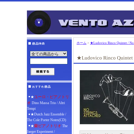
ホーム
>
★Ludovico Rinco Quintet / No 
★Ludovico Rinco Quintet /
ユーロ・ピアノトリ
★
オ
Dino Massa Trio / Altri
Tempi
★Dutch Jazz Ensemble /
The Cole Porter Notes(CD)
蘭ピアノトリオ
★
The
Jaeger Experiment /