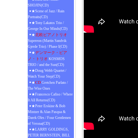
SHOJIN(CD)
★Scene of Jazz / Rain
Portraits(CD)
★Tony Lakatos Trio /
George In Our Minds(CD)
北欧ピアノトリオ
★
Supereon (Martin Sandvik
Gjerde Trio) / Phase I(CD)
デンマーク・ピア
★
ノ・トリオ
KOSMOS
TRIO / and the Sun(CD)
★Doug Webb Quartet /
Watch Your Step(CD)
CD
★
Gretchen Parlato /
The Wise Ones
★Francesco Cafiso / Where
It All Returns(CD)
★Peter Erskine & Bob
Mintzer & Alan Pasqua &
Darek Oles / Four Gentlemen
of Verona(CD)
★LARRY GOLDINGS,
PETER BERNSTEIN, BILL