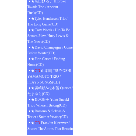
★高田ひろ子 HIoroko
Takada Trio / Ancient
Dusk(CD)
★Tyler Henderson Trio /
The Long Game(CD)
★Cory Weeds / Hip To Be
Square-Plays Huey Lewis &
The News(CD)
★David Champagne / Come
Before Winter(CD)
★Finn Carter / Finding
Home(CD)
CD
★
山本剛 TSUYOSHI
YAMAMOTO TRIO /
PLAYS SONGS(CD)
★浜崎航&松本茜 Quartet /
たまゆら(CD)
★鈴木瑶子 Yoko Suzuki
Trio / Where I Belong(CD)
★Romano & Sclavis &
Texier / Suite Africaine(CD)
CD
★
Franklin Kiermyer /
Scatter The Atoms That Remain