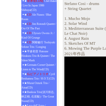
世界初CD化
★
Chet Baker
Stefano Cosi - drums
/ Live In Japan 1986
+ String Quartet
Shibuya(CD)
CD
★
Ale Nunez / Blue
1. Mucho Mojo
Room
2. Solar Wind
CD
★
Jim Rotondi Quartet /
3. Meditterranean Suite 
Out Of The Past
Le Chat Noir)
CD
★
Ulysses Owens Jr. /
Kind Of Grunge
4. August Rain
CD
★
関根敏行 Toshiyuki
5. Sketches Of MT
Sekine Trio / Longing
6. Mowing The Purple L
★平倉初音 Hatsune
2021年作品
Hirakura Trio & Quintet / The
Silent Mask
★Germain Cornet Quintet /
Listen to The Wind(CD)
仏ピアノトリオ
★
Cyril
Benhamou Trio / H.O.T.(CD)
★Murat Ozturk Trio /
Aina(CD)
★Banksia Trio(須川崇志,
林正樹, 石若駿) / The Great
Noon(CD)
★Luca dell’Anna /