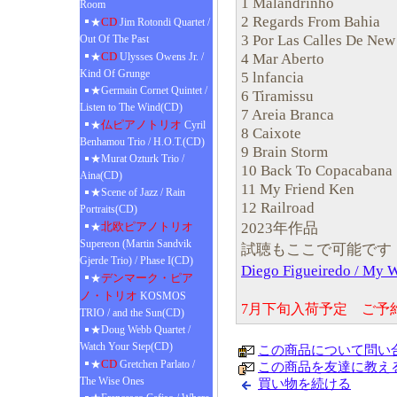
1 Malandrinho
Room
2 Regards From Bahia
CD
★
Jim Rotondi Quartet /
3 Por Las Calles De New
Out Of The Past
CD
4 Mar Aberto
★
Ulysses Owens Jr. /
Kind Of Grunge
5 lnfancia
★Germain Cornet Quintet /
6 Tiramissu
Listen to The Wind(CD)
7 Areia Branca
仏ピアノトリオ
★
Cyril
8 Caixote
Benhamou Trio / H.O.T.(CD)
9 Brain Storm
★Murat Ozturk Trio /
10 Back To Copacabana
Aina(CD)
11 My Friend Ken
★Scene of Jazz / Rain
12 Railroad
Portraits(CD)
2023年作品
北欧ピアノトリオ
★
Supereon (Martin Sandvik
試聴もここで可能です
Gjerde Trio) / Phase I(CD)
Diego Figueiredo / M
デンマーク・ピア
★
ノ・トリオ
KOSMOS
7月下旬入荷予定 ご予
TRIO / and the Sun(CD)
★Doug Webb Quartet /
Watch Your Step(CD)
この商品について問い
CD
★
Gretchen Parlato /
この商品を友達に教え
The Wise Ones
買い物を続ける