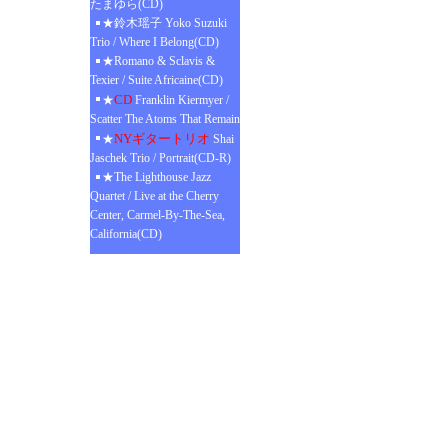
たまゆら(CD)
★鈴木瑶子 Yoko Suzuki
Trio / Where I Belong(CD)
★Romano & Sclavis &
Texier / Suite Africaine(CD)
CD
★
Franklin Kiermyer /
Scatter The Atoms That Remain
NYギタートリオ
★
Shai
Jaschek Trio / Portrait(CD-R)
★The Lighthouse Jazz
Quartet / Live at the Cherry
Center, Carmel-By-The-Sea,
California(CD)