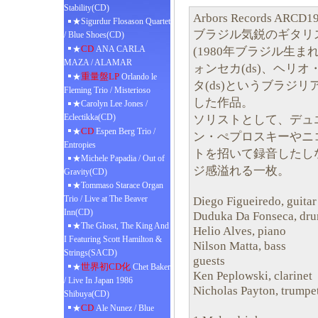
Stability(CD)
Arbors Records ARCD1
★Sigurdur Flosason Quartet
ブラジル気鋭のギタリ
/ Blue Shoes(CD)
CD
★
ANA CARLA
(1980年ブラジル生
MAZA / ALAMAR
ォンセカ(ds)、ヘリオ
重量盤LP
★
Orlando le
タ(ds)というブラジ
Fleming Trio / Misterioso
した作品。
★Carolyn Lee Jones /
Eclectikka(CD)
ソリストとして、デュ
CD
★
Espen Berg Trio /
ン・ぺプロスキーやニ
Entropies
トを招いて録音したし
★Michele Papadia / Out of
ジ感溢れる一枚。
Gravity(CD)
★Tommaso Starace Organ
Trio / Live at The Beaver
Diego Figueiredo, guitar
Inn(CD)
Duduka Da Fonseca, dr
★The Ghost, The King And
Helio Alves, piano
I Featuring Scott Hamilton &
Nilson Matta, bass
Strings(SACD)
guests
世界初CD化
★
Chet Baker
Ken Peplowski, clarinet
/ Live In Japan 1986
Nicholas Payton, trumpe
Shibuya(CD)
CD
★
Ale Nunez / Blue