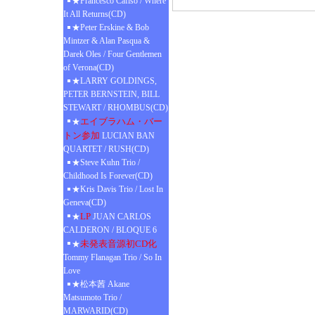
★Francesco Cafiso / Where
It All Returns(CD)
★Peter Erskine & Bob
Mintzer & Alan Pasqua &
Darek Oles / Four Gentlemen
of Verona(CD)
★LARRY GOLDINGS,
PETER BERNSTEIN, BILL
STEWART / RHOMBUS(CD)
エイブラハム・バー
★
トン参加
LUCIAN BAN
QUARTET / RUSH(CD)
★Steve Kuhn Trio /
Childhood Is Forever(CD)
★Kris Davis Trio / Lost In
Geneva(CD)
LP
★
JUAN CARLOS
CALDERON / BLOQUE 6
未発表音源初CD化
★
Tommy Flanagan Trio / So In
Love
★松本茜 Akane
Matsumoto Trio /
MARWARID(CD)