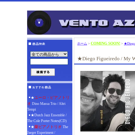
COMING SOON!
ホーム
>
>
★Diego 
★Diego Figueiredo / My 
ユーロ・ピアノトリ
★
オ
Dino Massa Trio / Altri
Tempi
★Dutch Jazz Ensemble /
The Cole Porter Notes(CD)
蘭ピアノトリオ
★
The
Jaeger Experiment /