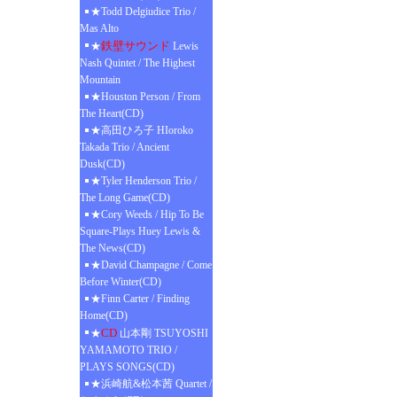
★Todd Delgiudice Trio /
Mas Alto
鉄壁サウンド
★
Lewis
Nash Quintet / The Highest
Mountain
★Houston Person / From
The Heart(CD)
★高田ひろ子 HIoroko
Takada Trio / Ancient
Dusk(CD)
★Tyler Henderson Trio /
The Long Game(CD)
★Cory Weeds / Hip To Be
Square-Plays Huey Lewis &
The News(CD)
★David Champagne / Come
Before Winter(CD)
★Finn Carter / Finding
Home(CD)
CD
★
山本剛 TSUYOSHI
YAMAMOTO TRIO /
PLAYS SONGS(CD)
★浜崎航&松本茜 Quartet /