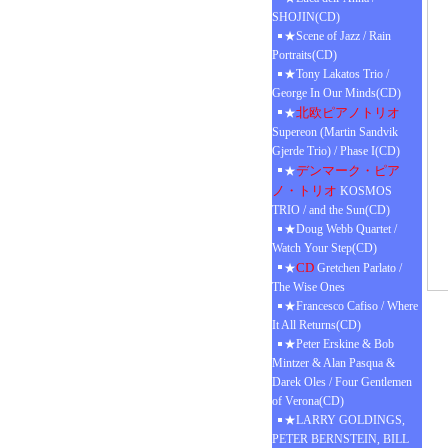
SHOJIN(CD)
★Scene of Jazz / Rain
Portraits(CD)
★Tony Lakatos Trio /
George In Our Minds(CD)
北欧ピアノトリオ
★
Supereon (Martin Sandvik
Gjerde Trio) / Phase I(CD)
デンマーク・ピア
★
ノ・トリオ
KOSMOS
TRIO / and the Sun(CD)
★Doug Webb Quartet /
Watch Your Step(CD)
CD
★
Gretchen Parlato /
The Wise Ones
★Francesco Cafiso / Where
It All Returns(CD)
★Peter Erskine & Bob
Mintzer & Alan Pasqua &
Darek Oles / Four Gentlemen
of Verona(CD)
★LARRY GOLDINGS,
PETER BERNSTEIN, BILL