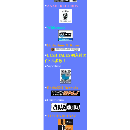
ANZIC RECORDS
Widesound
Dodicilune & Koine
LUSH TALES 初入荷タ
イトル多数！
Sapcetime
RadioSNJ Records
Chiaroscuro
TUSCIA IN JAZZ