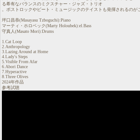
る希有なバランスのミクスチャー・ジャズ・トリオ
。ポストロックやビート・ミュージックのテイストも発揮されるのが
坪口昌恭(Masayasu Tzboguchi):Piano
マーティ・ホロベック(Marty Holoubek):el.Bass
守真人(Masato Mori):Drums
1.Cat Loop
2.Anthropology
3.Lazing Around at Home
4.Lady's Steps
5.Visible From Afar
6.Abori Dance
7.Hyperactive
8.Three Olives
2024年作品
参考試聴