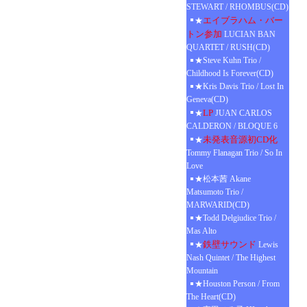
STEWART / RHOMBUS(CD)
エイブラハム・バー
★
トン参加
LUCIAN BAN
QUARTET / RUSH(CD)
★Steve Kuhn Trio /
Childhood Is Forever(CD)
★Kris Davis Trio / Lost In
Geneva(CD)
LP
★
JUAN CARLOS
CALDERON / BLOQUE 6
未発表音源初CD化
★
Tommy Flanagan Trio / So In
Love
★松本茜 Akane
Matsumoto Trio /
MARWARID(CD)
★Todd Delgiudice Trio /
Mas Alto
鉄壁サウンド
★
Lewis
Nash Quintet / The Highest
Mountain
★Houston Person / From
The Heart(CD)