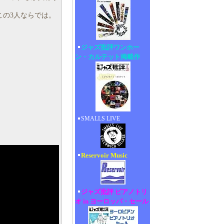
この3人ならでは。
ジャズ批評ワンホー
ン・カルテット掲載作
SMALLS LIVE
Reservoir Music
ジャズ批評 ピアノトリ
オ in ヨーロッパ・セール