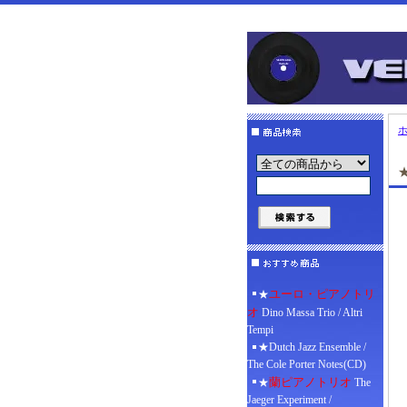
★
ユーロ・ピアノトリ
★
オ
Dino Massa Trio / Altri
Tempi
★Dutch Jazz Ensemble /
The Cole Porter Notes(CD)
蘭ピアノトリオ
★
The
Jaeger Experiment /