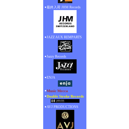
最終入荷 JHM Records
JAZZ AUX REMPARTS
Jazzy Records
ENJA
Music Mecca
Double Stroke Records
AVJ PRODUCTIONS