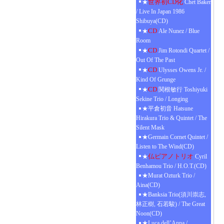
世界初CD化
★
Chet Baker
/ Live In Japan 1986
Shibuya(CD)
CD
★
Ale Nunez / Blue
Room
CD
★
Jim Rotondi Quartet /
Out Of The Past
CD
★
Ulysses Owens Jr. /
Kind Of Grunge
CD
★
関根敏行 Toshiyuki
Sekine Trio / Longing
★平倉初音 Hatsune
Hirakura Trio & Quintet / The
Silent Mask
★Germain Cornet Quintet /
Listen to The Wind(CD)
仏ピアノトリオ
★
Cyril
Benhamou Trio / H.O.T.(CD)
★Murat Ozturk Trio /
Aina(CD)
★Banksia Trio(須川崇志,
林正樹, 石若駿) / The Great
Noon(CD)
★Luca dell’Anna /