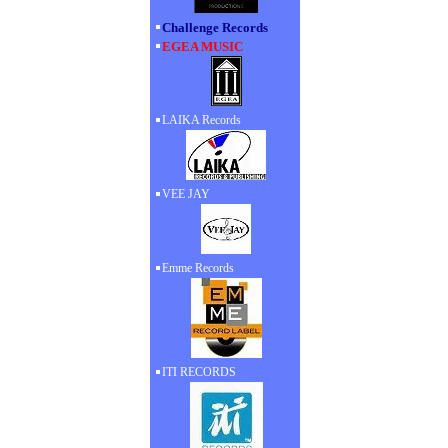
Challenge Records
EGEA MUSIC
LAIKA Records
VEE JAY
Emme Records
ITI RECORDS