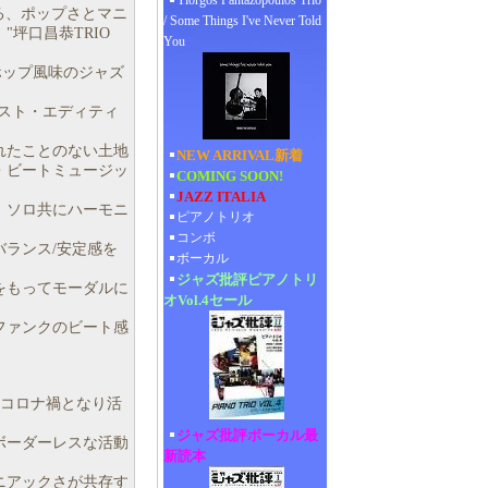
Yiorgos Pantazopoulos Trio
)による、ポップさとマニ
/ Some Things I've Never Told
坪口昌恭TRIO
You
ホップ風味のジャズ
スト・エディティ
れたことのない土地
NEW ARRIVAL新着
・ビートミュージッ
COMING SOON!
JAZZ ITALIA
、ソロ共にハーモニ
ピアノトリオ
コンボ
ランス/安定感を
ボーカル
ジャズ批評ピアノトリ
をもってモーダルに
オVol.4セール
ファンクのビート感
くしてコロナ禍となり活
ジャズ批評ボーカル最
ボーダーレスな活動
新読本
ニアックさが共存す