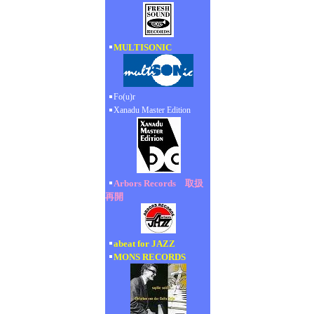
MULTISONIC
Fo(u)r
Xanadu Master Edition
Arbors Records 取扱
再開
abeat for JAZZ
MONS RECORDS