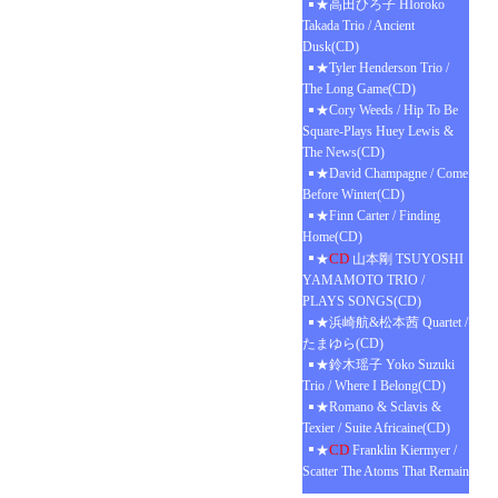
★高田ひろ子 HIoroko
Takada Trio / Ancient
Dusk(CD)
★Tyler Henderson Trio /
The Long Game(CD)
★Cory Weeds / Hip To Be
Square-Plays Huey Lewis &
The News(CD)
★David Champagne / Come
Before Winter(CD)
★Finn Carter / Finding
Home(CD)
CD
★
山本剛 TSUYOSHI
YAMAMOTO TRIO /
PLAYS SONGS(CD)
★浜崎航&松本茜 Quartet /
たまゆら(CD)
★鈴木瑶子 Yoko Suzuki
Trio / Where I Belong(CD)
★Romano & Sclavis &
Texier / Suite Africaine(CD)
CD
★
Franklin Kiermyer /
Scatter The Atoms That Remain