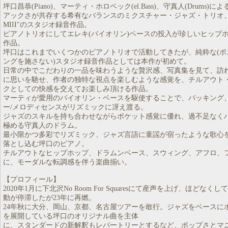
坪口昌恭(Piano)、マーティ・ホロベック(el.Bass)、守真人(Drums
アックさが共存する希有なバランスのミクスチャー・ジャズ・トリオ、"
MIII"のスタジオ録音作品。
ピアノトリオにしてエレキ(バイオリン)ベースの投入が珍しいヒップ
作品。
坪口はこれまでいくつかのピアノトリオで活動してきたが、純粋な(ポ
ングを施さない)スタジオ録音作品としては本作が初めて。
日常の中でこだわりの一品を味わうような贅沢感、写真集を見て、訪
に思いを馳せ、作者の独特な視点を楽しむような感覚を、チルアウト
クとしての快感を交えてお楽しみ頂ける作品。
マーティが愛用のバイオリン・ベースを駆使することで、バッキング
ー/メロディセンスがリズミックに冴え渡る。
ジャズのスキルを持ち合わせながらポケット感覚に優れ、過不足なくバ
極める守真人のドラム。
最小限かつ多彩でリズミック、ジャズ言語に童謡が宿ったような歌心
落とし込む坪口のピアノ。
チルアウトなヒップホップ、ドラムンベース、スウィング、アフロ、
に、モーダルな転調感を伴う楽曲揃い。
【プロフィール】
2020年1月に下北沢No Room For Squaresにて産声を上げ、ほどな
動が停滞したが23年に再燃。
24年秋に大分、岡山、京都、名古屋ツアーを敢行。ジャズをベースに
を展開している坪口のオリジナル曲を主体
に、スタンダードの新解釈もレパートリーとするなど、ポップさとマ