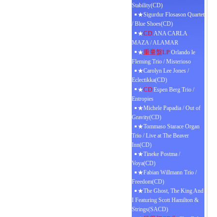
Stability(CD)
★Sigurdur Flosason Quartet
/ Blue Shoes(CD)
CD
★
ANA CARLA
MAZA / ALAMAR
重量盤LP
★
Orlando le
Fleming Trio / Misterioso
★Carolyn Lee Jones /
Eclectikka(CD)
CD
★
Espen Berg Trio /
Entropies
★Michele Papadia / Out of
Gravity(CD)
★Tommaso Starace Organ
Trio / Live at The Beaver
Inn(CD)
★Tineke Postma /
Voya(CD)
★Fabian Willmann Trio /
Freedom(CD)
★The Ghost, The King And
I Featuring Scott Hamilton &
Strings(SACD)