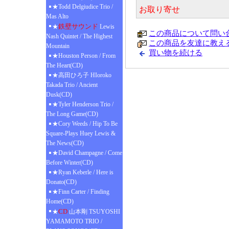
★Todd Delgiudice Trio /
お取り寄せ
Mas Alto
鉄壁サウンド
★
Lewis
この商品について問い
Nash Quintet / The Highest
この商品を友達に教え
Mountain
買い物を続ける
★Houston Person / From
The Heart(CD)
★高田ひろ子 HIoroko
Takada Trio / Ancient
Dusk(CD)
★Tyler Henderson Trio /
The Long Game(CD)
★Cory Weeds / Hip To Be
Square-Plays Huey Lewis &
The News(CD)
★David Champagne / Come
Before Winter(CD)
★Ryan Keberle / Here is
Donato(CD)
★Finn Carter / Finding
Home(CD)
CD
★
山本剛 TSUYOSHI
YAMAMOTO TRIO /