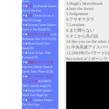
Room
3.Hugh's Sketchbook
CD
★
Jim Rotondi Quartet /
4.Into the forest
Out Of The Past
5.Judgement
CD
★
Ulysses Owens Jr. /
6.アサギマダラ
Kind Of Grunge
7.Losstime
★Germain Cornet Quintet /
Listen to The Wind(CD)
8.まだ降らない
仏ピアノトリオ
★
Cyril
9.そこから先の話
Benhamou Trio / H.O.T.(CD)
10.See you on the other 
★Murat Ozturk Trio /
11.中央高速アイスバ
Aina(CD)
12.2003年のバラード
★Scene of Jazz / Rain
Portraits(CD)
Recorded atリボーン
北欧ピアノトリオ
★
Supereon (Martin Sandvik
Gjerde Trio) / Phase I(CD)
デンマーク・ピア
★
ノ・トリオ
KOSMOS
TRIO / and the Sun(CD)
★Doug Webb Quartet /
Watch Your Step(CD)
CD
★
Gretchen Parlato /
The Wise Ones