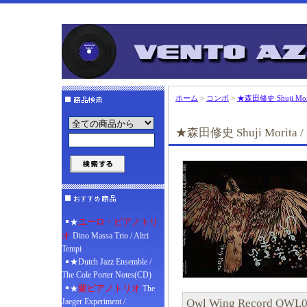
ホーム
>
コンボ
>
★森田修史 Shuji Morita 
★森田修史 Shuji Morita / Se
ユーロ・ピアノトリ
★
オ
Dino Massa Trio / Altri
Tempi
★Dutch Jazz Ensemble /
The Cole Porter Notes(CD)
蘭ピアノトリオ
★
The
Owl Wing Record OWL
Jaeger Experiment /