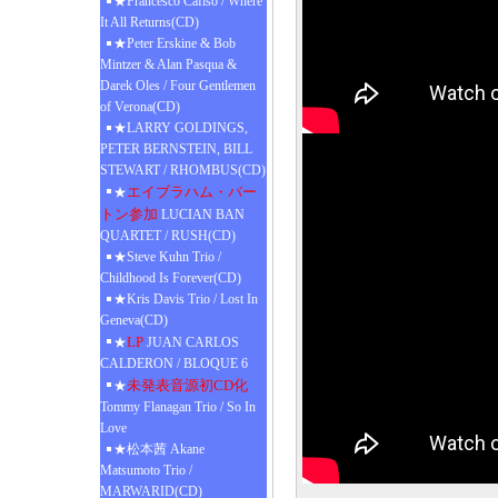
★Francesco Cafiso / Where
It All Returns(CD)
★Peter Erskine & Bob
Mintzer & Alan Pasqua &
Darek Oles / Four Gentlemen
of Verona(CD)
★LARRY GOLDINGS,
PETER BERNSTEIN, BILL
STEWART / RHOMBUS(CD)
エイブラハム・バー
★
トン参加
LUCIAN BAN
QUARTET / RUSH(CD)
★Steve Kuhn Trio /
Childhood Is Forever(CD)
★Kris Davis Trio / Lost In
Geneva(CD)
LP
★
JUAN CARLOS
CALDERON / BLOQUE 6
未発表音源初CD化
★
Tommy Flanagan Trio / So In
Love
★松本茜 Akane
Matsumoto Trio /
MARWARID(CD)