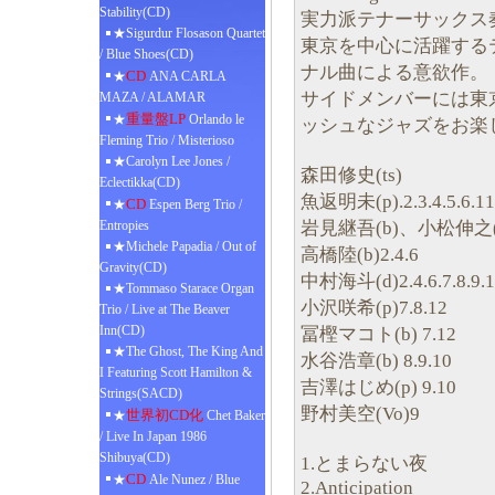
Stability(CD)
実力派テナーサックス
★Sigurdur Flosason Quartet
東京を中心に活躍する
/ Blue Shoes(CD)
ナル曲による意欲作。
CD
★
ANA CARLA
サイドメンバーには東
MAZA / ALAMAR
重量盤LP
★
Orlando le
ッシュなジャズをお楽
Fleming Trio / Misterioso
★Carolyn Lee Jones /
森田修史(ts)
Eclectikka(CD)
魚返明未(p).2.3.4.5.6.11
CD
★
Espen Berg Trio /
岩見継吾(b)、小松伸之(d)1
Entropies
★Michele Papadia / Out of
高橋陸(b)2.4.6
Gravity(CD)
中村海斗(d)2.4.6.7.8.9.1
★Tommaso Starace Organ
小沢咲希(p)7.8.12
Trio / Live at The Beaver
Inn(CD)
冨樫マコト(b) 7.12
★The Ghost, The King And
水谷浩章(b) 8.9.10
I Featuring Scott Hamilton &
吉澤はじめ(p) 9.10
Strings(SACD)
野村美空(Vo)9
世界初CD化
★
Chet Baker
/ Live In Japan 1986
Shibuya(CD)
1.とまらない夜
CD
★
Ale Nunez / Blue
2.Anticipation