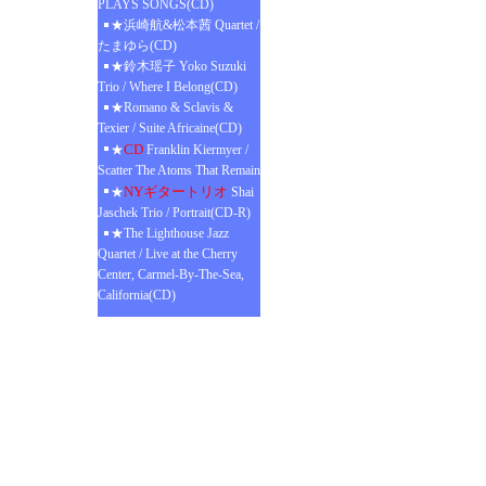
PLAYS SONGS(CD)
★浜崎航&松本茜 Quartet /
たまゆら(CD)
★鈴木瑶子 Yoko Suzuki
Trio / Where I Belong(CD)
★Romano & Sclavis &
Texier / Suite Africaine(CD)
CD
★
Franklin Kiermyer /
Scatter The Atoms That Remain
NYギタートリオ
★
Shai
Jaschek Trio / Portrait(CD-R)
★The Lighthouse Jazz
Quartet / Live at the Cherry
Center, Carmel-By-The-Sea,
California(CD)