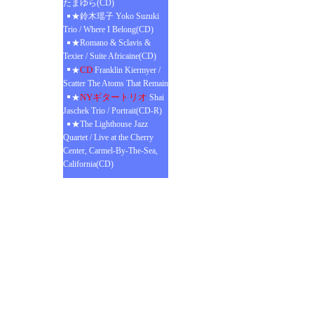
たまゆら(CD)
★鈴木瑶子 Yoko Suzuki
Trio / Where I Belong(CD)
★Romano & Sclavis &
Texier / Suite Africaine(CD)
CD
★
Franklin Kiermyer /
Scatter The Atoms That Remain
NYギタートリオ
★
Shai
Jaschek Trio / Portrait(CD-R)
★The Lighthouse Jazz
Quartet / Live at the Cherry
Center, Carmel-By-The-Sea,
California(CD)