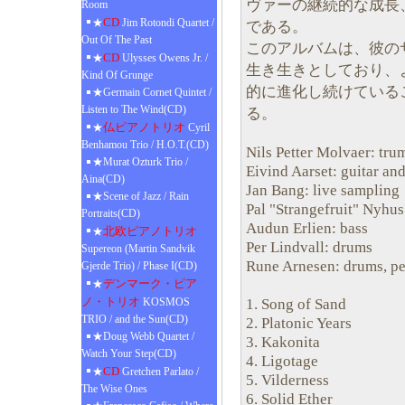
ヴァーの継続的な成長
Room
CD
★
Jim Rotondi Quartet /
である。
Out Of The Past
このアルバムは、彼の
CD
★
Ulysses Owens Jr. /
生き生きとしており、
Kind Of Grunge
的に進化し続けている
★Germain Cornet Quintet /
Listen to The Wind(CD)
る。
仏ピアノトリオ
★
Cyril
Benhamou Trio / H.O.T.(CD)
Nils Petter Molvaer: tru
★Murat Ozturk Trio /
Eivind Aarset: guitar and
Aina(CD)
Jan Bang: live sampling
★Scene of Jazz / Rain
Pal "Strangefruit" Nyhu
Portraits(CD)
Audun Erlien: bass
北欧ピアノトリオ
★
Per Lindvall: drums
Supereon (Martin Sandvik
Rune Arnesen: drums, pe
Gjerde Trio) / Phase I(CD)
デンマーク・ピア
★
ノ・トリオ
1. Song of Sand
KOSMOS
TRIO / and the Sun(CD)
2. Platonic Years
★Doug Webb Quartet /
3. Kakonita
Watch Your Step(CD)
4. Ligotage
CD
★
Gretchen Parlato /
5. Vilderness
The Wise Ones
6. Solid Ether