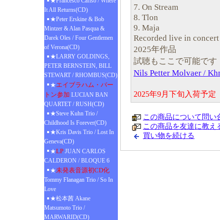
★Francesco Cafiso / Where
7. On Stream
It All Returns(CD)
8. Tlon
★Peter Erskine & Bob
9. Maja
Mintzer & Alan Pasqua &
Recorded live in concert
Darek Oles / Four Gentlemen
of Verona(CD)
2025年作品
★LARRY GOLDINGS,
試聴もここで可能です
PETER BERNSTEIN, BILL
Nils Petter Molvaer / 
STEWART / RHOMBUS(CD)
エイブラハム・バー
★
2025年9月下旬入荷予
トン参加
LUCIAN BAN
QUARTET / RUSH(CD)
★Steve Kuhn Trio /
この商品について問い
Childhood Is Forever(CD)
この商品を友達に教え
★Kris Davis Trio / Lost In
買い物を続ける
Geneva(CD)
LP
★
JUAN CARLOS
CALDERON / BLOQUE 6
未発表音源初CD化
★
Tommy Flanagan Trio / So In
Love
★松本茜 Akane
Matsumoto Trio /
MARWARID(CD)