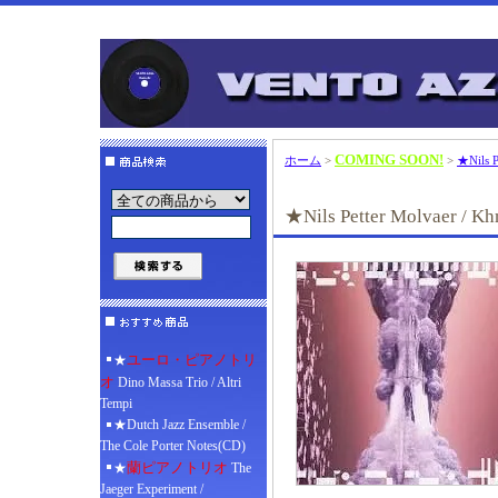
COMING SOON!
ホーム
>
>
★Nils P
★Nils Petter Molvaer / K
ユーロ・ピアノトリ
★
オ
Dino Massa Trio / Altri
Tempi
★Dutch Jazz Ensemble /
The Cole Porter Notes(CD)
蘭ピアノトリオ
★
The
Jaeger Experiment /