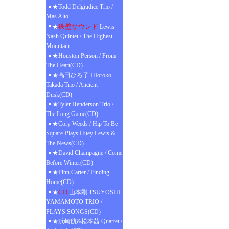
★Todd Delgiudice Trio /
Mas Alto
鉄壁サウンド
★
Lewis
Nash Quintet / The Highest
Mountain
★Houston Person / From
The Heart(CD)
★高田ひろ子 HIoroko
Takada Trio / Ancient
Dusk(CD)
★Tyler Henderson Trio /
The Long Game(CD)
★Cory Weeds / Hip To Be
Square-Plays Huey Lewis &
The News(CD)
★David Champagne / Come
Before Winter(CD)
★Finn Carter / Finding
Home(CD)
CD
★
山本剛 TSUYOSHI
YAMAMOTO TRIO /
PLAYS SONGS(CD)
★浜崎航&松本茜 Quartet /