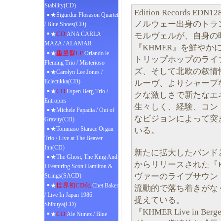
Stability(CD)
Edition Records EDN12
★Sigurdur Flosason Quartet
ノルウェー出身のトラ
/ Blue Shoes(CD)
CD
★
ANA CARLA
モルヴェルが、自身の時
MAZA / ALAMAR
『KHMER』を鮮やか
重量盤LP
★
Orlando le
トリップホップのライ
Fleming Trio / Misterioso
ズ、そして北欧の叙情
★Carolyn Lee Jones /
Eclectikka(CD)
ルーヴ、よりシャープ
CD
★
Espen Berg Trio /
クな激しさで新たなエ
Entropies
生々しく、経験、コン
★Michele Papadia / Out of
なビジョンによって突
Gravity(CD)
★Tommaso Starace Organ
いる。
Trio / Live at The Beaver
Inn(CD)
新たに拡大したバンドと共に
★The Ghost, The King And
からリリースされた『KHME
I Featuring Scott Hamilton &
ヴァーのライブサウン
Strings(SACD)
世界初CD化
★
Chet Baker
流動的で落ち着きがな
/ Live In Japan 1986
捉えている。
Shibuya(CD)
『KHMER Live in
CD
★
Ale Nunez / Blue