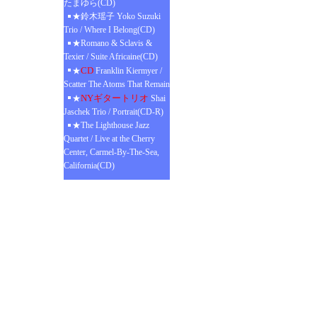
たまゆら(CD)
★鈴木瑶子 Yoko Suzuki
Trio / Where I Belong(CD)
★Romano & Sclavis &
Texier / Suite Africaine(CD)
CD
★
Franklin Kiermyer /
Scatter The Atoms That Remain
NYギタートリオ
★
Shai
Jaschek Trio / Portrait(CD-R)
★The Lighthouse Jazz
Quartet / Live at the Cherry
Center, Carmel-By-The-Sea,
California(CD)