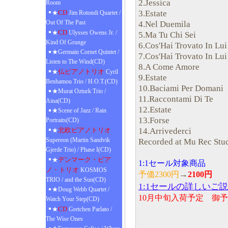
2.Jessica
Room
3.Estate
CD
★
Jim Rotondi Quartet /
Out Of The Past
4.Nel Duemila
CD
★
Ulysses Owens Jr. /
5.Ma Tu Chi Sei
Kind Of Grunge
6.Cos'Hai Trovato In Lui
★Germain Cornet Quintet /
7.Cos'Hai Trovato In Lui
Listen to The Wind(CD)
8.A Come Amore
仏ピアノトリオ
★
Cyril
9.Estate
Benhamou Trio / H.O.T.(CD)
10.Baciami Per Domani
★Murat Ozturk Trio /
11.Raccontami Di Te
Aina(CD)
12.Estate
★Scene of Jazz / Rain
13.Forse
Portraits(CD)
14.Arrivederci
北欧ピアノトリオ
★
Supereon (Martin Sandvik
Recorded at Mu Rec Stu
Gjerde Trio) / Phase I(CD)
デンマーク・ピア
★
1:1セール対象商品
ノ・トリオ
KOSMOS
→
予価2300円
2100円
TRIO / and the Sun(CD)
1:1セールの詳しいご
★Doug Webb Quartet /
10月中旬入荷予定 御
Watch Your Step(CD)
CD
★
Gretchen Parlato /
The Wise Ones