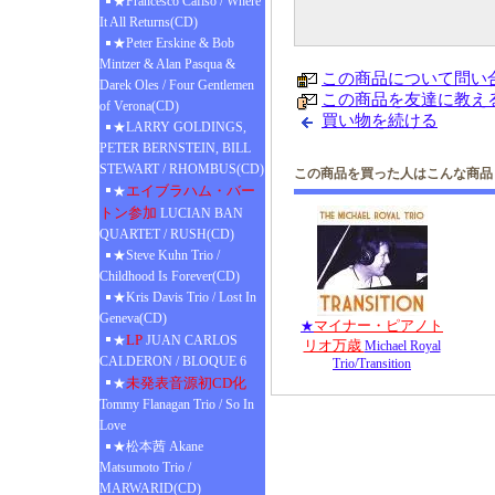
★Francesco Cafiso / Where
It All Returns(CD)
★Peter Erskine & Bob
Mintzer & Alan Pasqua &
この商品について問い
Darek Oles / Four Gentlemen
この商品を友達に教え
of Verona(CD)
買い物を続ける
★LARRY GOLDINGS,
PETER BERNSTEIN, BILL
STEWART / RHOMBUS(CD)
この商品を買った人はこんな商品
エイブラハム・バー
★
トン参加
LUCIAN BAN
QUARTET / RUSH(CD)
★Steve Kuhn Trio /
Childhood Is Forever(CD)
★Kris Davis Trio / Lost In
Geneva(CD)
マイナー・ピアノト
★
LP
★
JUAN CARLOS
リオ万歳
Michael Royal
CALDERON / BLOQUE 6
Trio/Transition
未発表音源初CD化
★
Tommy Flanagan Trio / So In
Love
★松本茜 Akane
Matsumoto Trio /
MARWARID(CD)