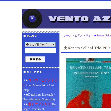
ホーム
>
ピアノトリオ
>
★Renato Sell
★Renato Sellani Trio/P
ユーロ・ピアノトリ
★
オ
Dino Massa Trio / Altri
Tempi
★Dutch Jazz Ensemble /
The Cole Porter Notes(CD)
蘭ピアノトリオ
★
The
Jaeger Experiment /