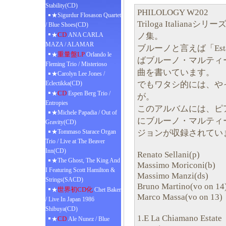
Stability(CD)
PHILOLOGY W202
★Sigurdur Flosason Quartet
Triloga Italia
/ Blue Shoes(CD)
CD
ノ集。
★
ANA CARLA
MAZA / ALAMAR
ブルーノと言えば「Est
重量盤LP
★
Orlando le
ばブルーノ・マルティ
Fleming Trio / Misterioso
曲を書いています。
★Carolyn Lee Jones /
でもワタシ的には、や
Eclectikka(CD)
CD
★
Espen Berg Trio /
が。
Entropies
このアルバムには、ピ
★Michele Papadia / Out of
にブルーノ・マルティ
Gravity(CD)
ジョンが収録されてい
★Tommaso Starace Organ
Trio / Live at The Beaver
Inn(CD)
Renato Sellani(p)
★The Ghost, The King And
Massimo Moriconi(b)
I Featuring Scott Hamilton &
Massimo Manzi(ds)
Strings(SACD)
Bruno Martino(vo on 14
世界初CD化
★
Chet Baker
Marco Massa(vo on 13)
/ Live In Japan 1986
Shibuya(CD)
1.E La Chiamano Estate
CD
★
Ale Nunez / Blue