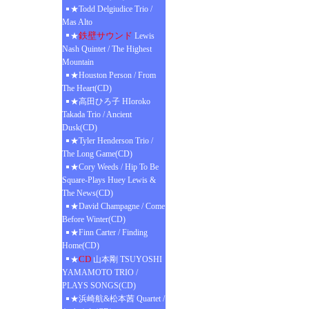
★Todd Delgiudice Trio /
Mas Alto
鉄壁サウンド
★
Lewis
Nash Quintet / The Highest
Mountain
★Houston Person / From
The Heart(CD)
★高田ひろ子 HIoroko
Takada Trio / Ancient
Dusk(CD)
★Tyler Henderson Trio /
The Long Game(CD)
★Cory Weeds / Hip To Be
Square-Plays Huey Lewis &
The News(CD)
★David Champagne / Come
Before Winter(CD)
★Finn Carter / Finding
Home(CD)
CD
★
山本剛 TSUYOSHI
YAMAMOTO TRIO /
PLAYS SONGS(CD)
★浜崎航&松本茜 Quartet /